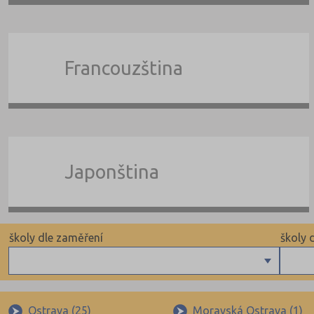
Francouzština
Japonština
školy dle zaměření
školy 
Angličtina
Pomat
Němčina
Doch
Ostrava (25)
Moravská Ostrava (1)