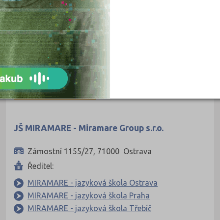
Pardubice (10
Pelhřimov (1)
Písek (2)
Plzeň-jih (1)
Plzeň-město (
Praha hlavní 
DOCHÁZKOVÉ KURZY
Praha-východ 
Praha-západ (
JŠ MIRAMARE - Miramare Group s.r.o.
Prachatice (1)
Zámostní 1155/27, 71000 Ostrava
Prostějov (2)
Ředitel:
Přerov (3)
MIRAMARE - jazyková škola Ostrava
Příbram (5)
MIRAMARE - jazyková škola Praha
Rakovník (2)
MIRAMARE - jazyková škola Třebíč