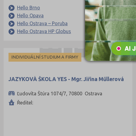
Hello Brno
Hello Opava
Hello Ostrava – Poruba
Hello Ostrava HP Globus
INDIVIDUÁLNÍ STUDIUM A FIRMY
JAZYKOVÁ ŠKOLA YES - Mgr. Jiřina Műllerová
Ľudovíta Štúra 1074/7, 70800 Ostrava
Ředitel: