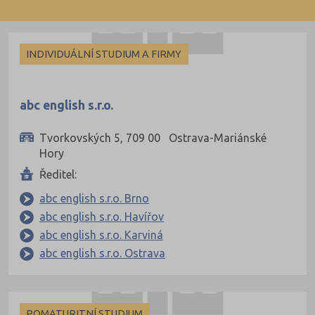
59)
INDIVIDUÁLNÍ STUDIUM A FIRMY
abc english s.r.o.
ice (24)
Tvorkovských 5, 709 00 Ostrava-Mariánské
 (3)
Hory
Ředitel:
abc english s.r.o. Brno
(9)
abc english s.r.o. Havířov
 (4)
abc english s.r.o. Karviná
abc english s.r.o. Ostrava
é (15)
POMATURITNÍ STUDIUM