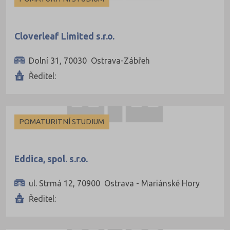
Cloverleaf Limited s.r.o.
Nisou (3)
Dolní 31, 70030 Ostrava-Zábřeh
Ředitel:
dec (3)
POMATURITNÍ STUDIUM
6)
Eddica, spol. s.r.o.
ul. Strmá 12, 70900 Ostrava - Mariánské Hory
Ředitel: