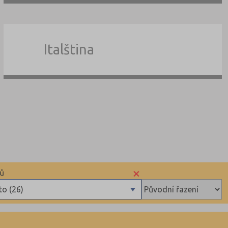
Italština
×
sů
o (26)