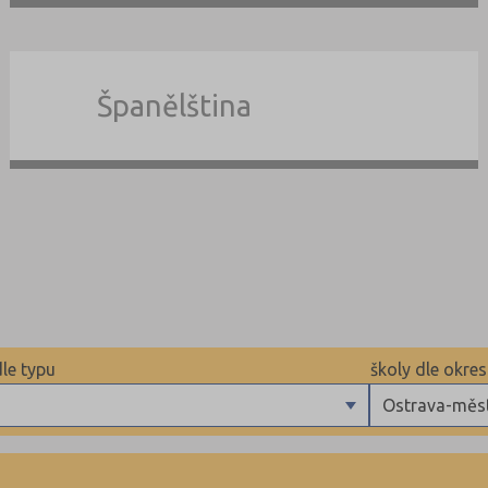
Španělština
dle typu
školy dle okre
Ostrava-měst
uritní
Benešov (5)
ázkové
Beroun (11)