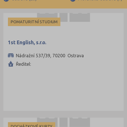
Ruština
Indivi
Francouzština
POMATURITNÍ STUDIUM
Španělština
Italština
1st English, s.r.o.
Japonština
Nádražní 537/39, 70200 Ostrava
Ředitel:
DOCHÁZKOVÉ KURZY