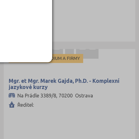
)
Meléndez
17)
město (194)
INDIVIDUÁLNÍ STUDIUM A FIRMY
(5)
8)
Mgr. et Mgr. Marek Gajda, Ph.D. - Komplexní
jazykové kurzy
Na Prádle 3389/8, 70200 Ostrava
Ředitel: