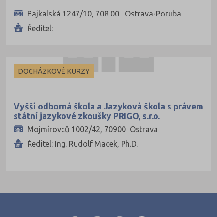
Bajkalská 1247/10, 708 00 Ostrava-Poruba
Zlín (17)
Ředitel:
Znojmo (2)
Žďár nad Sáza
DOCHÁZKOVÉ KURZY
Vyšší odborná škola a Jazyková škola s právem
státní jazykové zkoušky PRIGO, s.r.o.
Mojmírovců 1002/42, 70900 Ostrava
Ředitel: Ing. Rudolf Macek, Ph.D.