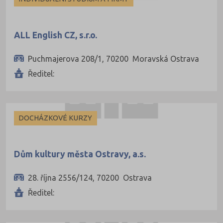
Chomutov (3)
Chrudim (2)
ALL English CZ, s.r.o.
Jablonec nad 
Puchmajerova 208/1, 70200 Moravská Ostrava
Jeseník (1)
Ředitel:
Jičín (4)
Jihlava (8)
Jindřichův Hra
DOCHÁZKOVÉ KURZY
Karlovy Vary (
Karviná (5)
Dům kultury města Ostravy, a.s.
Kladno (9)
28. října 2556/124, 70200 Ostrava
Klatovy (3)
Ředitel:
Kolín (5)
Kroměříž (3)