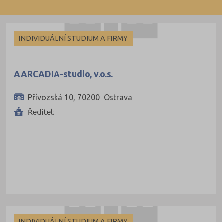
duální
Blansko (5)
Brno-město (
INDIVIDUÁLNÍ STUDIUM A FIRMY
Bruntál (2)
Břeclav (2)
AARCADIA-studio, v.o.s.
České Budějov
Přívozská 10, 70200 Ostrava
Český Krumlov
Ředitel:
Děčín (4)
Domažlice (2)
Frýdek-Místek 
Havlíčkův Brod
Hodonín (10)
Hradec Králov
Cheb (1)
INDIVIDUÁLNÍ STUDIUM A FIRMY