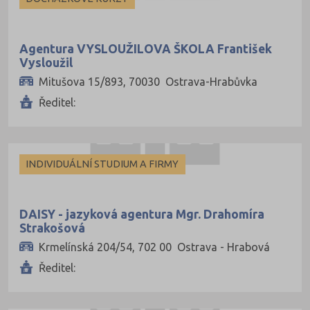
Agentura VYSLOUŽILOVA ŠKOLA František
Vysloužil
Mitušova 15/893, 70030 Ostrava-Hrabůvka
Ředitel:
INDIVIDUÁLNÍ STUDIUM A FIRMY
DAISY - jazyková agentura Mgr. Drahomíra
Strakošová
Krmelínská 204/54, 702 00 Ostrava - Hrabová
Ředitel: