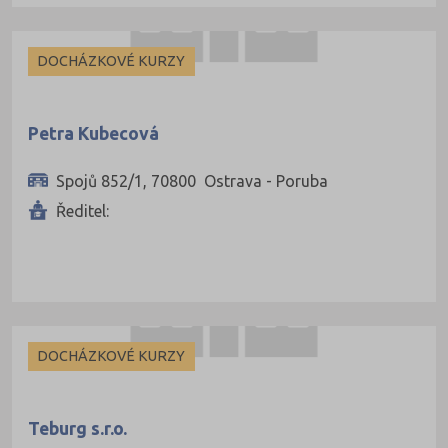
Rokycany (2)
Rychnov nad 
DOCHÁZKOVÉ KURZY
Semily (1)
Strakonice (3)
Petra Kubecová
Svitavy (3)
Šumperk (4)
Spojů 852/1, 70800 Ostrava - Poruba
Tábor (7)
Ředitel:
Teplice (2)
Trutnov (2)
Třebíč (3)
Uherské Hradiš
DOCHÁZKOVÉ KURZY
Ústí nad Labe
Ústí nad Orlicí
Teburg s.r.o.
Vsetín (10)