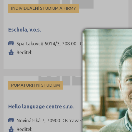
INDIVIDUÁLNÍ STUDIUM A FIRMY
Eschola, v.o.s.
Spartakovců 6014/3, 708 00 Ostrava-Poruba
Ředitel:
POMATURITNÍ STUDIUM
Hello language centre s.r.o.
Novinářská 7, 70900 Ostrava-Mariánské Hory
Ředitel: