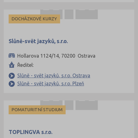
Kněžnou (2)
DOCHÁZKOVÉ KURZY
Slůně-svět jazyků, s.r.o.
Hollarova 1124/14, 70200 Ostrava
Ředitel:
Slůně - svět jazyků, s.r.o. Ostrava
Slůně - svět jazyků, s.r.o. Plzeň
tě (9)
POMATURITNÍ STUDIUM
m (10)
 (3)
TOPLINGVA s.r.o.