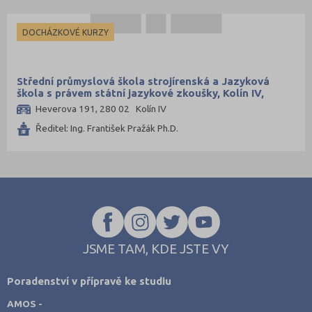
Mělník (2)
DOCHÁZKOVÉ KURZY
Mladá Boleslav (8)
Most (2)
Náchod (7)
Střední průmyslová škola strojírenská a Jazyková
škola s právem státní jazykové zkoušky, Kolín IV,
Nový Jičín (4)
Heverova 191
Heverova 191, 280 02 Kolín IV
Nymburk (4)
Ředitel: Ing. František Pražák Ph.D.
Olomouc (15)
Opava (5)
Ostrava-město (26)
Pardubice (10)
Pelhřimov (1)
JSME TAM, KDE JSTE VY
Písek (2)
Plzeň-jih (1)
Poradenství v přípravě ke studiu
Plzeň-město (17)
AMOS -