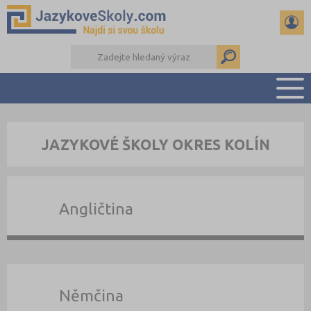
PŘEHLED ŠKOL
JAZYKOVÉ ŠKOLY OKRES KOLÍN
PŘÍPRAVA NA ZKOUŠKY A K MATURITĚ
RADY A ČLÁNKY
KONTAKTY
Angličtina
DALŠÍ DRUHY ŠKOL
Němčina