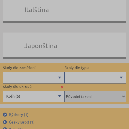
Italština
Japonština
školy dle zaměření
školy dle typu
×
školy dle okresů
Angličtina
Pomaturitní
Kolín (5)
Němčina
Docházkové
Ruština
Individuální
Benešov (5)
Francouzština
Býchory (1)
Beroun (11)
Český Brod (1)
Španělština
Blansko (5)