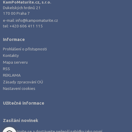
Praha hlavní město (194)
KamPoMaturite.cz, s.r.o.
Dukelských hrdinů 21
Praha-východ (5)
170 00 Praha 7
Praha-západ (8)
e-mail:
info@kampomaturite.cz
tel:
+420 606 411 115
Prachatice (1)
Prostějov (2)
Informace
Přerov (3)
Prohlášení o přístupnosti
Kontakty
Příbram (5)
Mapa serveru
Rakovník (2)
RSS
Rokycany (2)
REKLAMA
Zásady zpracování OÚ
Rychnov nad Kněžnou (2)
Nastavení cookies
Semily (1)
Strakonice (3)
Užitečné informace
Svitavy (3)
Šumperk (4)
Zasílání novinek
Tábor (7)
Zaregistrujte se a dostávejte nejlepší nabídky jako první.