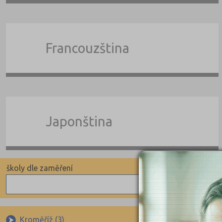
Francouzština
Japonština
školy dle zaměření
školy 
Angličtina
Pomat
Němčina
Indivi
Kroměříž (3)