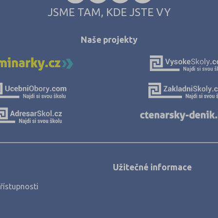
JSME TAM, KDE JSTE VY
Chomutov (3)
Chrudim (2)
Naše projekty
Jablonec nad 
Jeseník (1)
Jičín (4)
Jihlava (8)
Jindřichův Hra
Karlovy Vary (
Karviná (5)
Kladno (9)
Užitečné informace
Klatovy (3)
řístupnosti
Kolín (5)
Kroměříž (3)