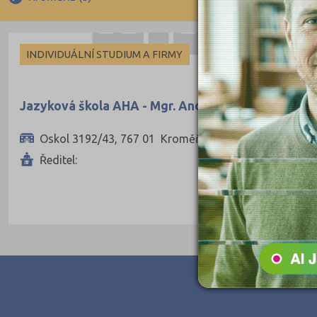
Ruština
Francouzština
INDIVIDUÁLNÍ STUDIUM A FIRMY
Španělština
Italština
Jazyková škola AHA - Mgr. Andrea Sumcová
Japonština
Oskol 3192/43, 767 01 Kroměříž
Ředitel: