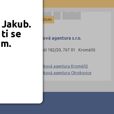
59)
POMATURITNÍ STUDIUM
 Jakub.
ti se
MAXIMUM, jazyková agentura s.r.o.
em.
ice (24)
Riegrovo náměstí 182/20, 767 01 Kroměříž
 (3)
Ředitel:
MAXIMUM, jazyková agentura Kroměříž
MAXIMUM, jazyková agentura Otrokovice
(9)
 (4)
é (15)