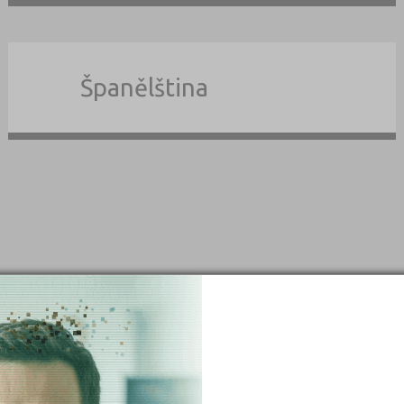
Španělština
dle typu
školy dle okre
Kroměříž (3)
uritní
Benešov (5)
duální
Beroun (11)