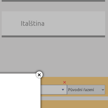
Italština
×
×
sů