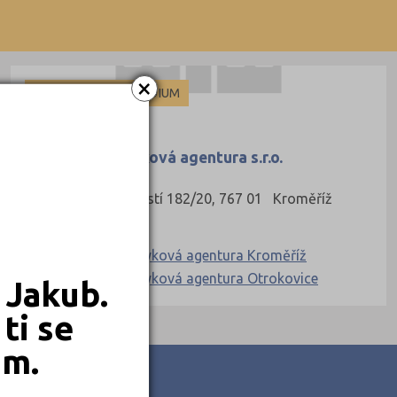
×
33)
POMATURITNÍ STUDIUM
MAXIMUM, jazyková agentura s.r.o.
ice (14)
Riegrovo náměstí 182/20, 767 01 Kroměříž
 (1)
Ředitel:
MAXIMUM, jazyková agentura Kroměříž
(4)
MAXIMUM, jazyková agentura Otrokovice
 Jakub.
 (2)
ti se
em.
é (6)