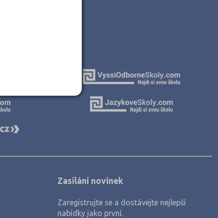
Nisou (2)
dec (2)
3)
)
Zasílání novinek
Zaregistrujte se a dostávejte nejlepší
nabídky jako první.