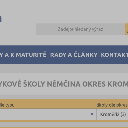
Y A K MATURITĚ
RADY A ČLÁNKY
KONTAK
YKOVÉ ŠKOLY NĚMČINA OKRES KROM
dle typu
školy dle okre
Kroměříž (3)
uritní
Benešov (3)