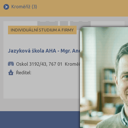
Němčina
Indivi
Kroměříž (3)
Ruština
Francouzština
INDIVIDUÁLNÍ STUDIUM A FIRMY
Španělština
Italština
Jazyková škola AHA - Mgr. Andrea Sumcová
Japonština
Oskol 3192/43, 767 01 Kroměříž
Ředitel: