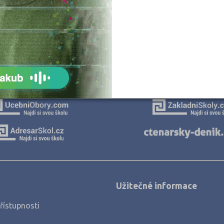
Jablonec nad 
JSME TAM, KDE JSTE VY
Jičín (1)
Jihlava (5)
Naše projekty
Jindřichův Hra
Karlovy Vary (
Karviná (2)
Kladno (5)
Klatovy (2)
Kolín (3)
Kroměříž (3)
Kutná Hora (3
Užitečné informace
Liberec (2)
řístupnosti
Litoměřice (3)