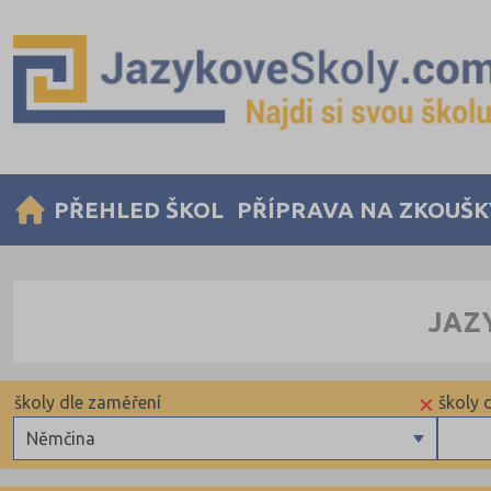
PŘEHLED ŠKOL
PŘÍPRAVA NA ZKOUŠK
JAZ
×
školy dle zaměření
školy 
Němčina
Angličtina
Pomat