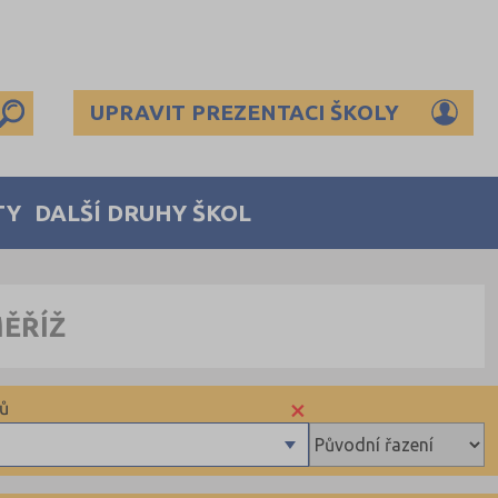
UPRAVIT PREZENTACI ŠKOLY
TY
DALŠÍ DRUHY ŠKOL
ĚŘÍŽ
×
sů