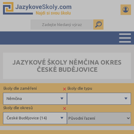
PŘEHLED ŠKOL
JAZYKOVÉ ŠKOLY NĚMČINA OKRES
PŘÍPRAVA NA ZKOUŠKY A K MATURITĚ
ČESKÉ BUDĚJOVICE
RADY A ČLÁNKY
KONTAKTY
×
školy dle zaměření
školy dle typu
DALŠÍ DRUHY ŠKOL
Němčina
×
školy dle okresů
Angličtina
Pomaturitní
České Budějovice (14)
Němčina
Docházkové
Ruština
Individuální
Benešov (3)