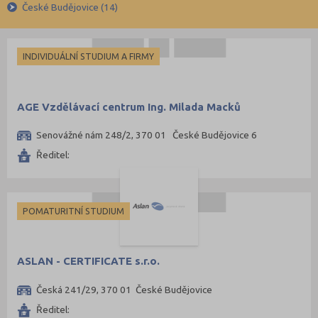
Francouzština
Pobytové
České Budějovice (14)
Beroun (5)
Španělština
Blansko (1)
Italština
Brno-město (33)
INDIVIDUÁLNÍ STUDIUM A FIRMY
Japonština
Bruntál (2)
Břeclav (1)
AGE Vzdělávací centrum Ing. Milada Macků
České Budějovice (14)
Senovážné nám 248/2, 370 01 České Budějovice 6
Český Krumlov (1)
Ředitel:
Děčín (4)
Frýdek-Místek (4)
Havlíčkův Brod (2)
POMATURITNÍ STUDIUM
Hodonín (4)
Hradec Králové (6)
ASLAN - CERTIFICATE s.r.o.
Chomutov (1)
Česká 241/29, 370 01 České Budějovice
Jablonec nad Nisou (2)
Ředitel:
Jičín (1)