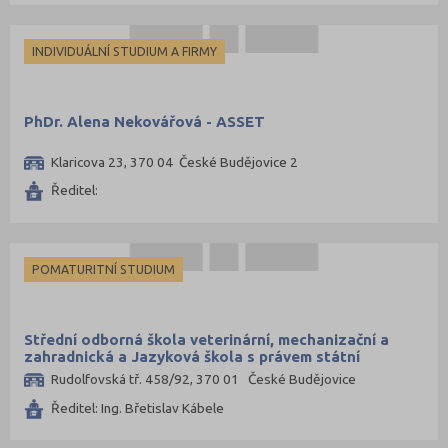
INDIVIDUÁLNÍ STUDIUM A FIRMY
PhDr. Alena Nekovářová - ASSET
Klaricova 23, 370 04 České Budějovice 2
Ředitel:
POMATURITNÍ STUDIUM
Střední odborná škola veterinární, mechanizační a
zahradnická a Jazyková škola s právem státní
jazykové zkoušky, České Budějovice, Rudolfovská 92
Rudolfovská tř. 458/92, 370 01 České Budějovice
Ředitel: Ing. Břetislav Kábele