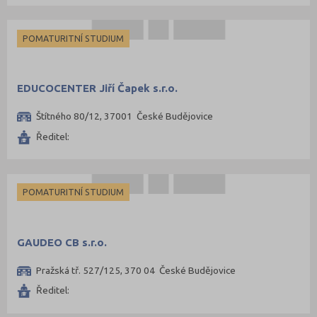
Náchod (4)
Nový Jičín (2)
POMATURITNÍ STUDIUM
Nymburk (2)
Olomouc (9)
EDUCOCENTER Jiří Čapek s.r.o.
Opava (3)
Štítného 80/12, 37001 České Budějovice
Ostrava-město (9)
Ředitel:
Pardubice (6)
Písek (1)
Plzeň-město (8)
POMATURITNÍ STUDIUM
Praha hlavní město (88)
Praha-východ (2)
GAUDEO CB s.r.o.
Praha-západ (1)
Pražská tř. 527/125, 370 04 České Budějovice
Prostějov (1)
Ředitel:
Přerov (1)