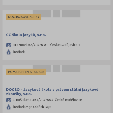
Jihlava (5)
Jindřichův Hradec (2)
DOCHÁZKOVÉ KURZY
Karlovy Vary (3)
Karviná (2)
CC škola jazyků, s.r.o.
Kladno (5)
Hroznová 62/7, 370 01 České Budějovice 1
Klatovy (2)
Ředitel:
Kolín (3)
Kroměříž (3)
Kutná Hora (3)
POMATURITNÍ STUDIUM
Liberec (2)
Litoměřice (3)
DOCEO - Jazyková škola s právem státní jazykové
Mělník (2)
zkoušky, s.r.o.
E. Rošického 364/9, 37005 České Budějovice
Mladá Boleslav (4)
Ředitel: Mgr. Oldřich Bajt
Most (2)