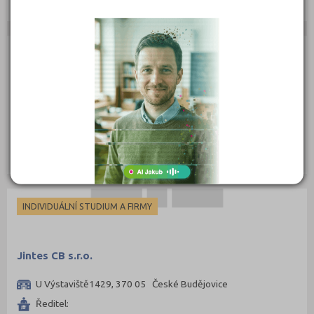
Žďár nad Sázavou (2)
INDIVIDUÁLNÍ STUDIUM A FIRMY
Jazyková škola CIZINKA Mgr. Barbara Štrejnová
Zavadilka 2504, 37005 České Budějovice
Ředitel:
INDIVIDUÁLNÍ STUDIUM A FIRMY
Jintes CB s.r.o.
U Výstaviště1429, 370 05 České Budějovice
Ředitel: