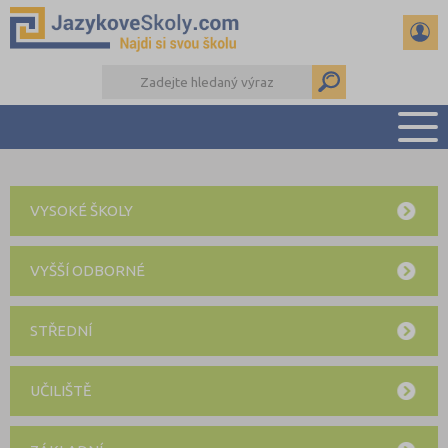
PŘEHLED ŠKOL
VYSOKÉ ŠKOLY
PŘÍPRAVA NA ZKOUŠKY A K MATURITĚ
RADY A ČLÁNKY
VYŠŠÍ ODBORNÉ
KONTAKTY
DALŠÍ DRUHY ŠKOL
STŘEDNÍ
UČILIŠTĚ