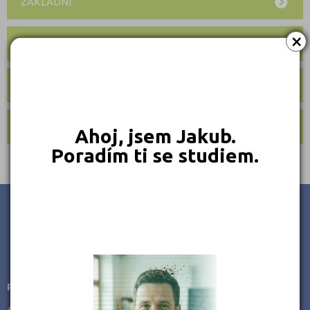
ZÁKLADNÍ
×
JAZYKOVÉ
AUTOŠKOLY
ADRESÁŘ ŠKOL
Ahoj, jsem Jakub.
Poradím ti se studiem.
JSME TAM, KDE JSTE VY
Poradenství v přípravě ke studiu
AMOS -