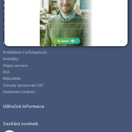
KamPoMaturite.cz, s.r.o.
Dukelských hrdinů 21
170 00 Praha 7
e-mail:
info@kampomaturite.cz
tel:
+420 606 411 115
Informace
Prohlášení o přístupnosti
Kontakty
Mapa serveru
RSS
REKLAMA
Zásady zpracování OÚ
Nastavení cookies
Užitečné informace
Zasílání novinek