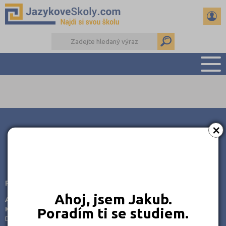
PŘEHLED ŠKOL
PŘÍPRAVA NA ZKOUŠKY A K MATURITĚ
RADY A ČLÁNKY
×
KONTAKTY
DALŠÍ DRUHY ŠKOL
JSME TAM, KDE JSTE VY
Poradenství v přípravě ke studiu
Ahoj, jsem Jakub.
AMOS -
KamPoMaturite.cz, s.r.o.
Poradím ti se studiem.
Dukelských hrdinů 21