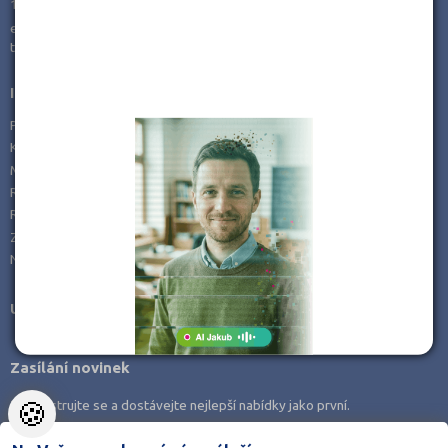
170 00 Praha 7
e-mail:
info@kampomaturite.cz
tel:
+420 606 411 115
Informace
Prohlášení o přístupnosti
Kontakty
Mapa serveru
RSS
REKLAMA
Zásady zpracování OÚ
Nastavení cookies
Užitečné informace
Zasílání novinek
🍪
Zaregistrujte se a dostávejte nejlepší nabídky jako první.