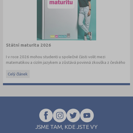
Státní maturita 2026
I v roce 2026 mohou studenti u společné části volit mezi
matematikou a cizím jazykem a zůstává povinná zkouška z českého
jazyka a literatury. Stáhněte si zdarma
e-book
s podrobnými
informacemi.
Celý článek
JSME TAM, KDE JSTE VY