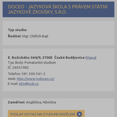
DOCEO - JAZYKOVÁ ŠKOLA S PRÁVEM STÁTNÍ
JAZYKOVÉ ZKOUŠKY, S.R.O.
Typ studia:
Ředitel:
Mgr. Oldřich Bajt
E. Rošického 364/9, 37005 České Budějovice
(
Mapa
)
Typ školy: Pomaturitní studium
IČ: 26051982
Telefon: 381 300 341-2
Web:
http://www.jsdoceo.cz/
E-mail:
info@jscb.cz
Zaměření:
Angličtina, Němčina
POSLAT DOTAZ NA STUDIJNÍ ODDĚLENÍ