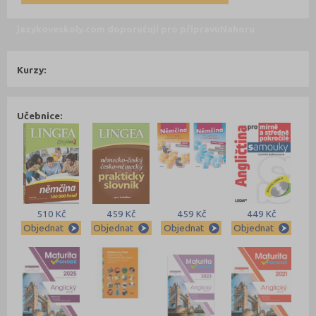
jazykoveskoly.com doporučují pro přípravu
Nahoru
Kurzy:
Učebnice:
510 Kč
459 Kč
459 Kč
449 Kč
Objednat
Objednat
Objednat
Objednat