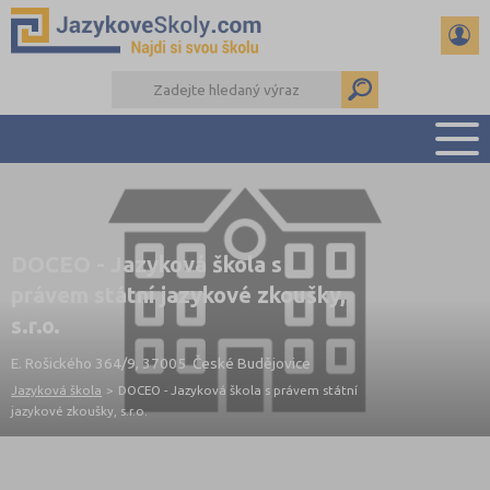
PŘEHLED ŠKOL
PŘÍPRAVA NA ZKOUŠKY A K MATURITĚ
DOCEO - Jazyková škola s
RADY A ČLÁNKY
právem státní jazykové zkoušky,
KONTAKTY
s.r.o.
DALŠÍ DRUHY ŠKOL
E. Rošického 364/9, 37005 České Budějovice
Jazyková škola
>
DOCEO - Jazyková škola s právem státní
jazykové zkoušky, s.r.o.