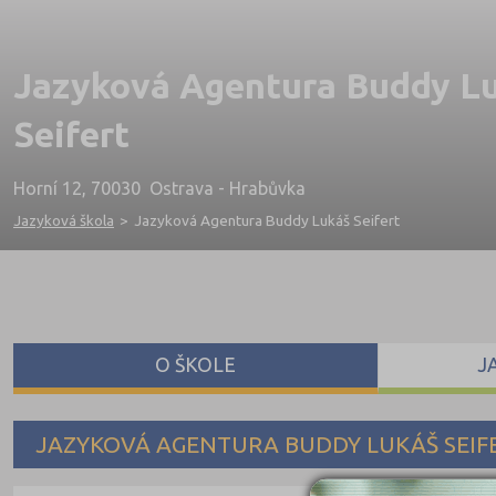
Jazyková Agentura Buddy L
Seifert
Horní 12, 70030 Ostrava - Hrabůvka
Jazyková škola
>
Jazyková Agentura Buddy Lukáš Seifert
O ŠKOLE
J
JAZYKOVÁ AGENTURA BUDDY LUKÁŠ SEIF