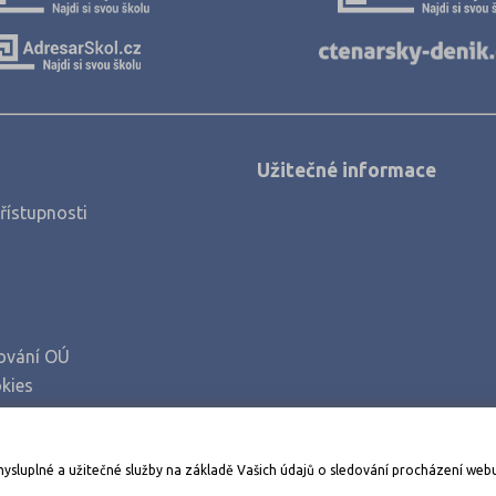
Užitečné informace
řístupnosti
ování OÚ
kies
Stáhněte si aplikaci Adresář škol
mysluplné a užitečné služby na základě Vašich údajů o sledování procházení web