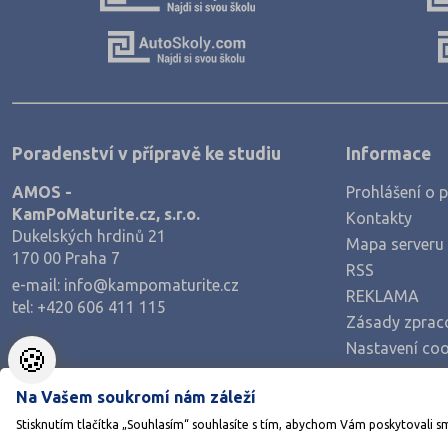
Poradenství v přípravě ke studiu
Informace
AMOS -
Prohlášení o p
KamPoMaturite.cz, s.r.o.
Kontakty
Dukelských hrdinů 21
Mapa serveru
170 00 Praha 7
RSS
e-mail:
info@kampomaturite.cz
REKLAMA
tel:
+420 606 411 115
Zásady zprac
Nastavení coo
🍪
Na Vašem soukromí nám záleží
Stisknutím tlačítka „Souhlasím“ souhlasíte s tím, abychom Vám poskytovali s