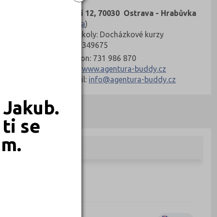
Horní 12, 70030 Ostrava - Hrabůvka
(
Mapa
)
Typ školy: Docházkové kurzy
IČ: 03349675
Telefon: 731 986 870
Web:
www.agentura-buddy.cz
E-mail:
info@agentura-buddy.cz
 Jakub.
ti se
em.