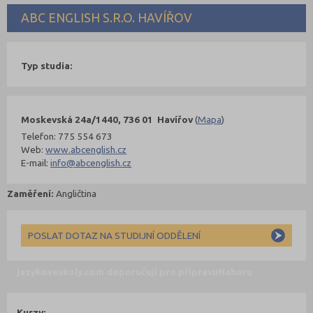
ABC ENGLISH S.R.O. HAVÍŘOV
Typ studia:
Moskevská 24a/1440, 736 01 Havířov
(
Mapa
)
Telefon: 775 554 673
Web:
www.abcenglish.cz
E-mail:
info@abcenglish.cz
Zaměření:
Angličtina
POSLAT DOTAZ NA STUDIJNÍ ODDĚLENÍ
jazykoveskoly.com doporučují pro přípravu
Nahoru
Kurzy: