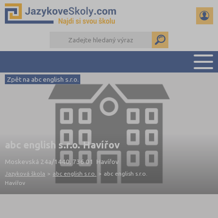
Zpět na abc english s.r.o.
PŘEHLED ŠKOL
PŘÍPRAVA NA ZKOUŠKY A K MATURITĚ
RADY A ČLÁNKY
KONTAKTY
abc english s.r.o. Havířov
DALŠÍ DRUHY ŠKOL
Moskevská 24a/1440, 736 01 Havířov
Jazyková škola
>
abc english s.r.o.
>
abc english s.r.o.
Havířov