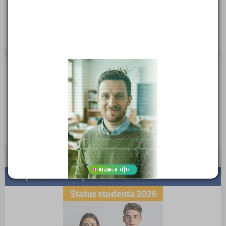
Web:
www.abcenglish.cz
E-mail:
info@abcenglish.cz
Zobrazení detailu: 10 983
Zobrazení detailu tento měsíc: 0
Doporučené články: