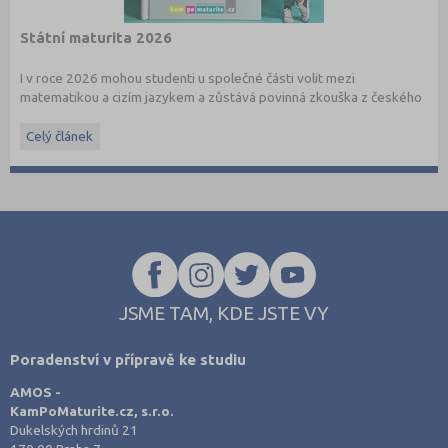
Státní maturita 2026
I v roce 2026 mohou studenti u společné části volit mezi
matematikou a cizím jazykem a zůstává povinná zkouška z českého
jazyka a literatury. Stáhněte si zdarma
e-book
s podrobnými
informacemi.
Celý článek
JSME TAM, KDE JSTE VY
Poradenství v přípravě ke studiu
AMOS -
KamPoMaturite.cz, s.r.o.
Dukelských hrdinů 21