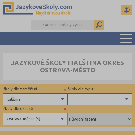
PŘEHLED ŠKOL
JAZYKOVÉ ŠKOLY ITALŠTINA OKRES
PŘÍPRAVA NA ZKOUŠKY A K MATURITĚ
OSTRAVA-MĚSTO
RADY A ČLÁNKY
KONTAKTY
×
školy dle zaměření
školy dle typu
DALŠÍ DRUHY ŠKOL
Italština
×
školy dle okresů
Angličtina
Docházkové
Ostrava-město (5)
Němčina
Individuální
Ruština
Benešov (3)