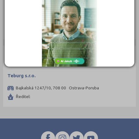
Prostějov (1)
Hollarova 1124/14, 70200 Ostrava
Ředitel:
Přerov (1)
Příbram (1)
Slůně - svět jazyků, s.r.o. Ostrava
Slůně - svět jazyků, s.r.o. Plzeň
Rakovník (1)
Strakonice (1)
Svitavy (3)
DOCHÁZKOVÉ KURZY
Šumperk (1)
Uherské Hradiště (1)
Teburg s.r.o.
Ústí nad Labem (2)
Bajkalská 1247/10, 708 00 Ostrava-Poruba
Ústí nad Orlicí (1)
Ředitel:
Zlín (2)
Žďár nad Sázavou (1)