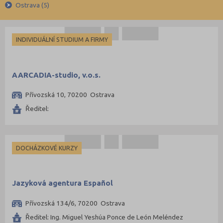
Francouzština
Ostrava (5)
Beroun (3)
Španělština
Brno-město (19)
Italština
České Budějovice (7)
INDIVIDUÁLNÍ STUDIUM A FIRMY
Japonština
Frýdek-Místek (3)
Hodonín (3)
AARCADIA-studio, v.o.s.
Hradec Králové (3)
Přívozská 10, 70200 Ostrava
Jablonec nad Nisou (2)
Ředitel:
Jihlava (2)
Karviná (2)
Kladno (3)
DOCHÁZKOVÉ KURZY
Kolín (1)
Kroměříž (2)
Jazyková agentura Español
Kutná Hora (2)
Přívozská 134/6, 70200 Ostrava
Liberec (2)
Ředitel: Ing. Miguel Yeshúa Ponce de León Meléndez
Litoměřice (1)