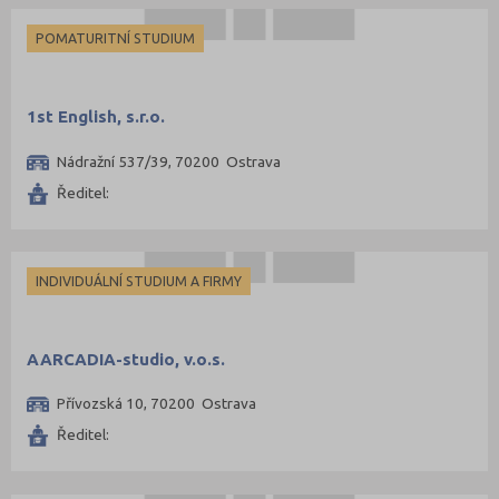
Jablonec nad Nisou (3)
POMATURITNÍ STUDIUM
Jeseník (1)
Jičín (4)
1st English, s.r.o.
Jihlava (8)
Nádražní 537/39, 70200 Ostrava
Jindřichův Hradec (3)
Ředitel:
Karlovy Vary (6)
Karviná (5)
Kladno (9)
INDIVIDUÁLNÍ STUDIUM A FIRMY
Klatovy (3)
Kolín (5)
AARCADIA-studio, v.o.s.
Kroměříž (3)
Přívozská 10, 70200 Ostrava
Kutná Hora (6)
Ředitel:
Liberec (8)
Litoměřice (8)