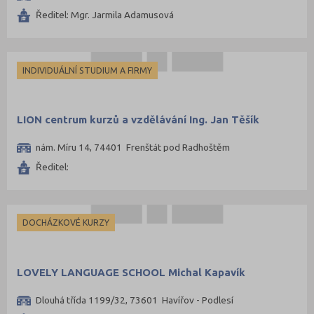
Ředitel: Mgr. Jarmila Adamusová
INDIVIDUÁLNÍ STUDIUM A FIRMY
LION centrum kurzů a vzdělávání Ing. Jan Těšík
nám. Míru 14, 74401 Frenštát pod Radhoštěm
Ředitel:
DOCHÁZKOVÉ KURZY
LOVELY LANGUAGE SCHOOL Michal Kapavík
Dlouhá třída 1199/32, 73601 Havířov - Podlesí