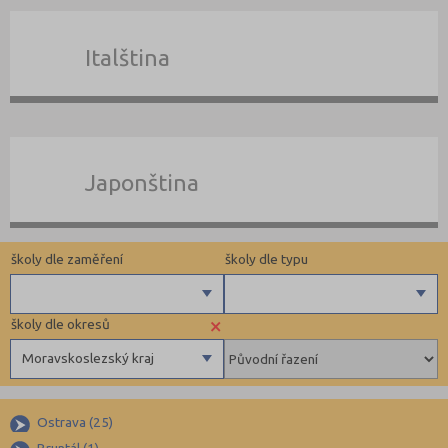
Italština
Japonština
školy dle zaměření
školy dle typu
×
školy dle okresů
Angličtina
Pomaturitní
Moravskoslezský kraj
Němčina
Docházkové
Ruština
Individuální
Benešov (5)
Francouzština
Pobytové
Ostrava (25)
Beroun (11)
Bruntál (1)