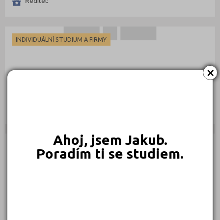
Ředitel:
INDIVIDUÁLNÍ STUDIUM A FIRMY
×
IONA centrum, s.r.o.
Smetanova 5, 73701 Český Těšín
Ředitel:
Ahoj, jsem Jakub.
DOCHÁZKOVÉ KURZY
Poradím ti se studiem.
Jazyková Agentura Buddy Lukáš Seifert
Horní 12, 70030 Ostrava - Hrabůvka
Ředitel: