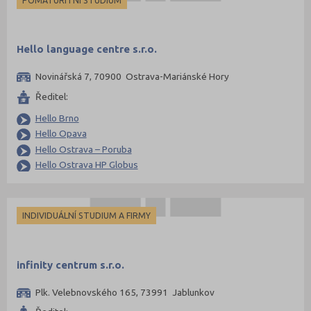
POMATURITNÍ STUDIUM
Hello language centre s.r.o.
Novinářská 7, 70900 Ostrava-Mariánské Hory
Ředitel:
Hello Brno
Hello Opava
Hello Ostrava – Poruba
Hello Ostrava HP Globus
INDIVIDUÁLNÍ STUDIUM A FIRMY
infinity centrum s.r.o.
Plk. Velebnovského 165, 73991 Jablunkov