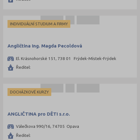
INDIVIDUÁLNÍ STUDIUM A FIRMY
Angličtina Ing. Magda Pecoldová
El. Krásnohorské 151, 738 01 Frýdek-Místek-Frýdek
Ředitel:
DOCHÁZKOVÉ KURZY
ANGLIČTINA pro DĚTI s.r.o.
Válečkova 990/16, 74705 Opava
Ředitel: