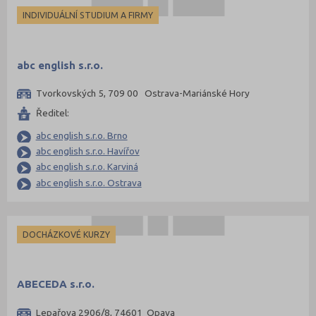
Louny (1)
INDIVIDUÁLNÍ STUDIUM A FIRMY
Mělník (2)
Mladá Boleslav (8)
abc english s.r.o.
Most (2)
Tvorkovských 5, 709 00 Ostrava-Mariánské Hory
Náchod (7)
Ředitel:
Nový Jičín (4)
abc english s.r.o. Brno
Nymburk (4)
abc english s.r.o. Havířov
Olomouc (15)
abc english s.r.o. Karviná
Opava (5)
abc english s.r.o. Ostrava
Ostrava-město (26)
Pardubice (10)
DOCHÁZKOVÉ KURZY
Pelhřimov (1)
Písek (2)
ABECEDA s.r.o.
Plzeň-jih (1)
Lepařova 2906/8, 74601 Opava
Plzeň-město (17)