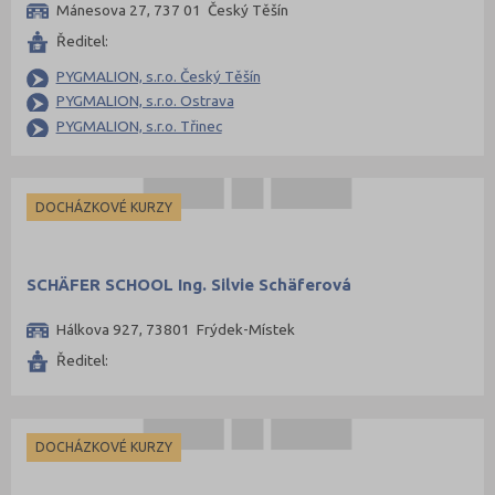
Mánesova 27, 737 01 Český Těšín
Ředitel:
PYGMALION, s.r.o. Český Těšín
PYGMALION, s.r.o. Ostrava
PYGMALION, s.r.o. Třinec
DOCHÁZKOVÉ KURZY
SCHÄFER SCHOOL Ing. Silvie Schäferová
Hálkova 927, 73801 Frýdek-Místek
Ředitel:
DOCHÁZKOVÉ KURZY