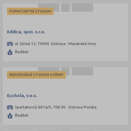
POMATURITNÍ STUDIUM
Eddica, spol. s.r.o.
ul. Strmá 12, 70900 Ostrava - Mariánské Hory
Ředitel:
INDIVIDUÁLNÍ STUDIUM A FIRMY
Eschola, v.o.s.
Spartakovců 6014/3, 708 00 Ostrava-Poruba
Ředitel: