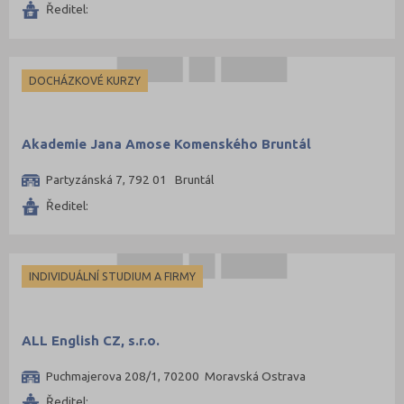
Ředitel:
Tábor (7)
Teplice (2)
Trutnov (2)
DOCHÁZKOVÉ KURZY
Třebíč (3)
Uherské Hradiště (9)
Akademie Jana Amose Komenského Bruntál
Ústí nad Labem (10)
Ústí nad Orlicí (3)
Partyzánská 7, 792 01 Bruntál
Ředitel:
Vsetín (10)
Zlín (17)
Znojmo (2)
INDIVIDUÁLNÍ STUDIUM A FIRMY
Žďár nad Sázavou (5)
Moravskoslezský kraj
ALL English CZ, s.r.o.
Puchmajerova 208/1, 70200 Moravská Ostrava
Ředitel: