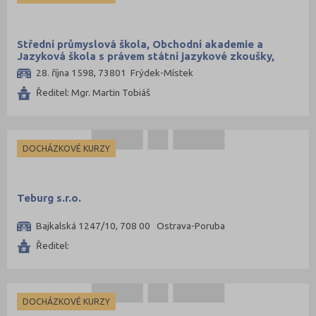
Střední průmyslová škola, Obchodní akademie a
Jazyková škola s právem státní jazykové zkoušky,
Frýdek-Místek, příspěvková organizace
28. října 1598, 73801 Frýdek-Místek
Ředitel: Mgr. Martin Tobiáš
DOCHÁZKOVÉ KURZY
Teburg s.r.o.
Bajkalská 1247/10, 708 00 Ostrava-Poruba
Ředitel:
DOCHÁZKOVÉ KURZY