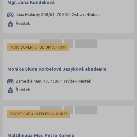
Mgr. Jana Kondeková
Jana Maluchy 208/61, 700 30 Ostrava-Dubina
Ředitel:
INDIVIDUÁLNÍ STUDIUM A FIRMY
Monika Siuda Korbelová Jazyková akademie
Zámecké nám. 47, 73801 Frýdek-Místek
Ředitel:
POBYTOVÉ A INTENZIVNÍ KURZY
Multilingua Mgr. Petra Kořená