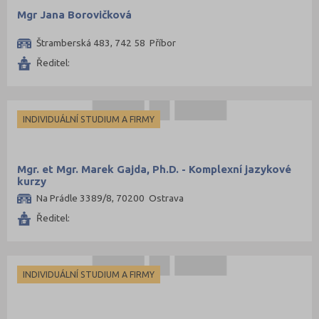
Mgr Jana Borovičková
Štramberská 483, 742 58 Příbor
Ředitel:
INDIVIDUÁLNÍ STUDIUM A FIRMY
Mgr. et Mgr. Marek Gajda, Ph.D. - Komplexní jazykové
kurzy
Na Prádle 3389/8, 70200 Ostrava
Ředitel:
INDIVIDUÁLNÍ STUDIUM A FIRMY