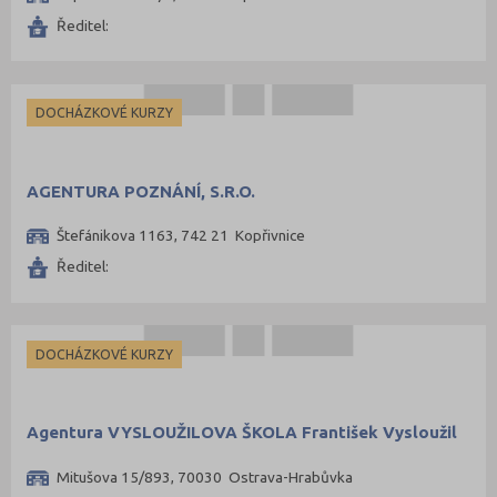
Ředitel:
Praha hlavní město (194)
Praha-východ (5)
Praha-západ (8)
DOCHÁZKOVÉ KURZY
Prachatice (1)
Prostějov (2)
AGENTURA POZNÁNÍ, S.R.O.
Přerov (3)
Štefánikova 1163, 742 21 Kopřivnice
Příbram (5)
Ředitel:
Rakovník (2)
Rokycany (2)
Rychnov nad Kněžnou (2)
DOCHÁZKOVÉ KURZY
Semily (1)
Strakonice (3)
Agentura VYSLOUŽILOVA ŠKOLA František Vysloužil
Svitavy (3)
Šumperk (4)
Mitušova 15/893, 70030 Ostrava-Hrabůvka