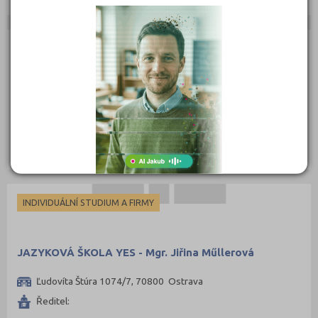
DOCHÁZKOVÉ KURZY
Jazyková agentura Español
Přívozská 134/6, 70200 Ostrava
Ředitel: Ing. Miguel Yeshúa Ponce de León Meléndez
INDIVIDUÁLNÍ STUDIUM A FIRMY
JAZYKOVÁ ŠKOLA YES - Mgr. Jiřina Műllerová
Ľudovíta Štúra 1074/7, 70800 Ostrava
Ředitel: