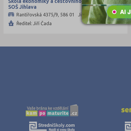
Škola ekonomiky a cestovního ruchu, soukromá
SOŠ Jihlava
Rantířovská 4375/9, 586 01 Jihlava
Ředitel: Jiří Čada