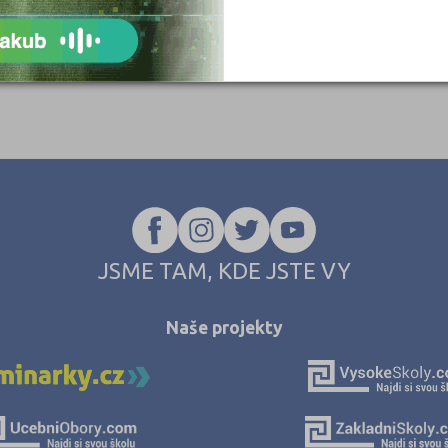
Karlovy Vary (
Karviná (3)
Kladno (5)
Klatovy (1)
Kolín (2)
Liberec (1)
Litoměřice (3)
Mladá Bolesla
JSME TAM, KDE JSTE VY
Most (1)
Naše projekty
Náchod (3)
Nový Jičín (2)
Nymburk (3)
Olomouc (5)