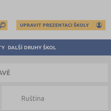
UPRAVIT PREZENTACI ŠKOLY
TY
DALŠÍ DRUHY ŠKOL
AVĚ
Ruština