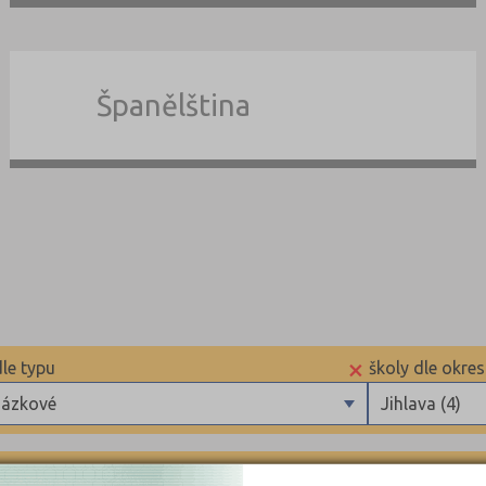
Španělština
×
dle typu
školy dle okre
ázkové
Jihlava (4)
uritní
Benešov (2)
ázkové
Beroun (3)