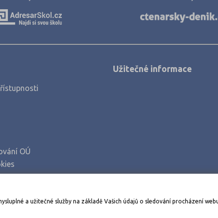
Opava (2)
Ostrava-město
Pardubice (6)
Písek (2)
Užitečné informace
Plzeň-město (
řístupnosti
Praha hlavní 
Praha-východ 
Praha-západ (
Prostějov (1)
ování OÚ
Přerov (1)
kies
Příbram (1)
Rakovník (1)
Stáhněte si aplikaci Adresář škol
mysluplné a užitečné služby na základě Vašich údajů o sledování procházení web
Rokycany (1)