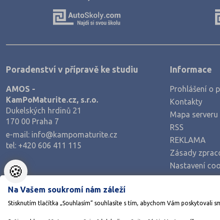
Poradenství v přípravě ke studiu
Informace
AMOS -
Prohlášení o p
KamPoMaturite.cz, s.r.o.
Kontakty
Dukelských hrdinů 21
Mapa serveru
170 00 Praha 7
RSS
e-mail:
info@kampomaturite.cz
REKLAMA
tel:
+420 606 411 115
Zásady zprac
Nastavení coo
🍪
Na Vašem soukromí nám záleží
Stisknutím tlačítka „Souhlasím“ souhlasíte s tím, abychom Vám poskytovali s