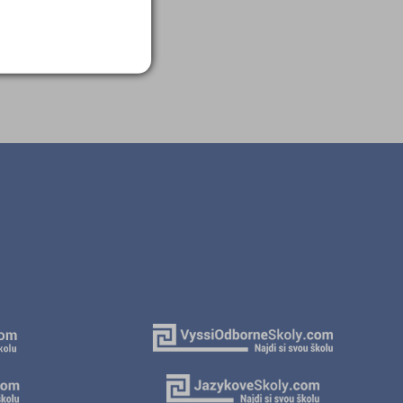
3)
v (1)