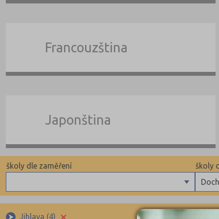
Francouzština
Japonština
školy dle zaměření
školy 
Doch
Angličtina
Pomat
×
Němčina
Doch
Jihlava (4)