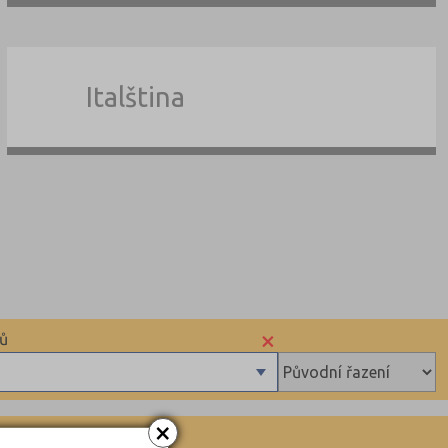
Italština
×
sů
×