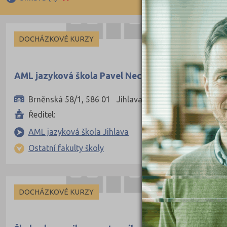
Ruština
Indivi
Francouzština
DOCHÁZKOVÉ KURZY
Španělština
Italština
AML jazyková škola Pavel Neckář
Japonština
Brněnská 58/1, 586 01 Jihlava
Ředitel:
AML jazyková škola Jihlava
Ostatní fakulty školy
DOCHÁZKOVÉ KURZY