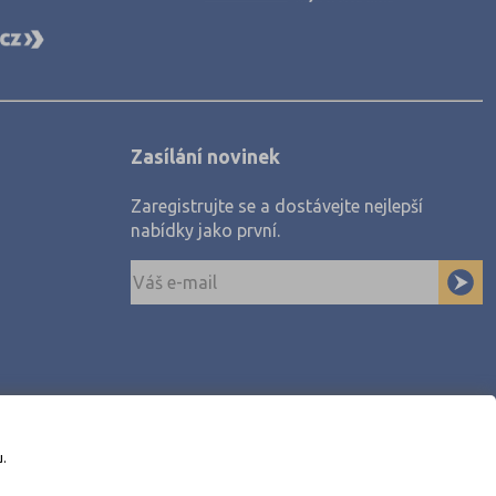
 (11)
Zasílání novinek
7)
Zaregistrujte se a dostávejte nejlepší
město (70)
nabídky jako první.
(3)
3)
u.