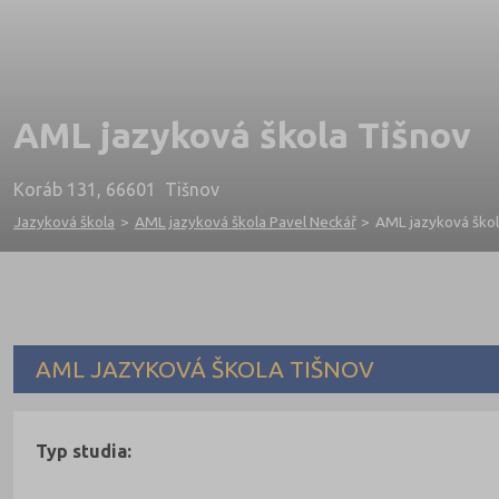
AML jazyková škola Tišnov
Koráb 131, 66601 Tišnov
Jazyková škola
>
AML jazyková škola Pavel Neckář
>
AML jazyková škol
AML JAZYKOVÁ ŠKOLA TIŠNOV
Typ studia: