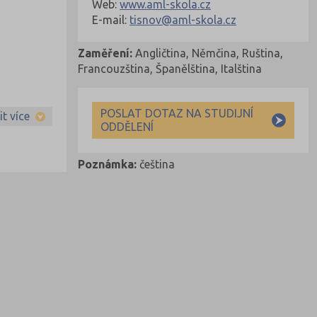
Web:
www.aml-skola.cz
E-mail:
tisnov@aml-skola.cz
Zaměření:
Angličtina, Němčina, Ruština,
Francouzština, Španělština, Italština
POSLAT DOTAZ NA STUDIJNÍ
t více
ODDĚLENÍ
Poznámka:
čeština