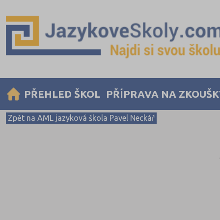
PŘEHLED ŠKOL
PŘÍPRAVA NA ZKOUŠK
Zpět na AML jazyková škola Pavel Neckář