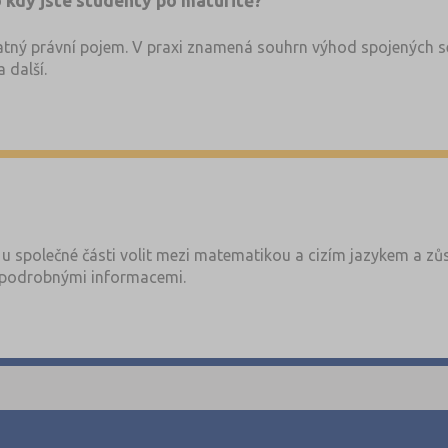
 kdy jste studenty po maturitě?
tný právní pojem. V praxi znamená souhrn výhod spojených se
 další.
u společné části volit mezi matematikou a cizím jazykem a zůs
podrobnými informacemi.