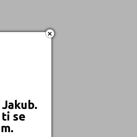
×
 Jakub.
ti se
em.