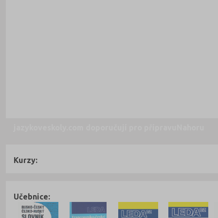
jazykoveskoly.com doporučují pro přípravu
Nahoru
Kurzy:
Učebnice: