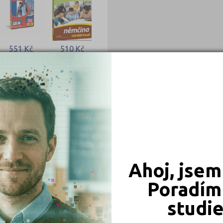
551 Kč
510 Kč
Objednat
Objednat
414 Kč
409 Kč
Objednat
Objednat
Ahoj, jsem
Poradím 
studi