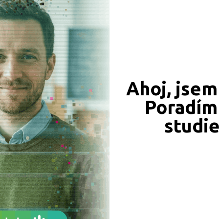
detail
Zobrazit detail
Ahoj, jsem
Poradím 
studi