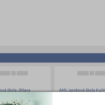
vá škola Jihlava
AML jazyková škola Kuř
8/1, 58601 Jihlava
Jungmannova 813, 66434 