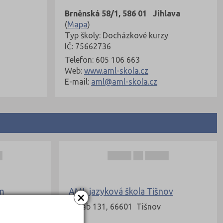
Brněnská 58/1, 586 01 Jihlava
(
Mapa
)
Typ školy: Docházkové kurzy
IČ: 75662736
Telefon: 605 106 663
Web:
www.aml-skola.cz
E-mail:
aml@aml-skola.cz
im
AML jazyková škola Tišnov
×
Kuřim
Koráb 131, 66601 Tišnov