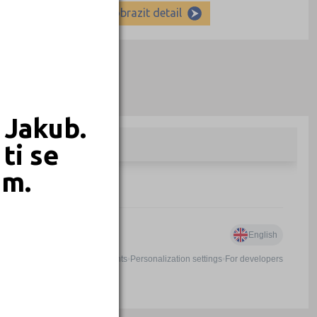
Zobrazit detail
 Jakub.
ti se
em.