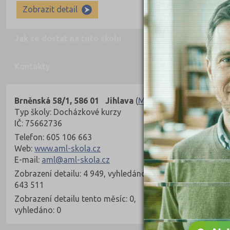
Zobrazit detail
Zobrazit 
Jak se dostat na tuto školu
Kontakty
Brněnská 58/1, 586 01 Jihlava
(
Mapa
)
Typ školy: Docházkové kurzy
IČ: 75662736
Telefon: 605 106 663
Web:
www.aml-skola.cz
E-mail:
aml@aml-skola.cz
Zobrazení detailu: 4 949, vyhledáno:
643 511
Zobrazení detailu tento měsíc: 0,
vyhledáno: 0