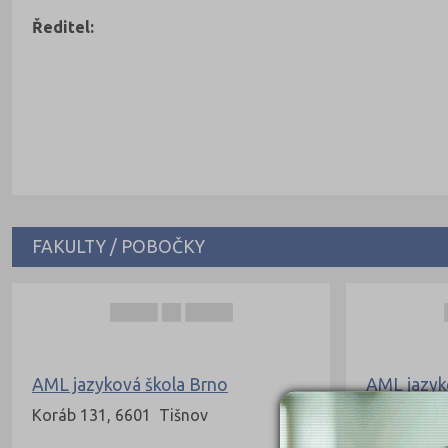
Ředitel:
FAKULTY / POBOČKY
AML jazyková škola Brno
AML jazyko
Koráb 131, 6601 Tišnov
Brněnská 5