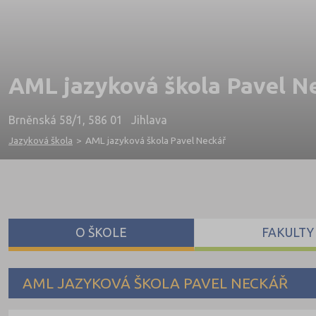
AML jazyková škola Pavel N
Brněnská 58/1, 586 01 Jihlava
Jazyková škola
>
AML jazyková škola Pavel Neckář
O ŠKOLE
FAKULTY
AML JAZYKOVÁ ŠKOLA PAVEL NECKÁŘ