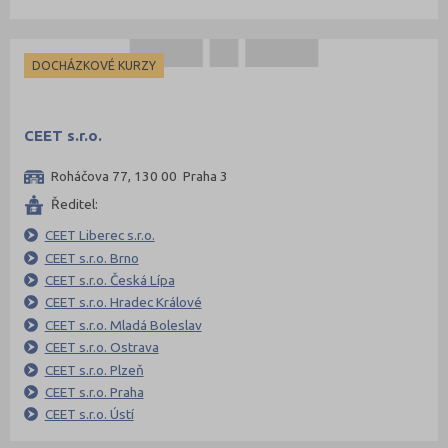
DOCHÁZKOVÉ KURZY
CEET s.r.o.
Roháčova 77, 130 00 Praha 3
Ředitel:
CEET Liberec s.r.o.
CEET s.r.o. Brno
CEET s.r.o. Česká Lípa
CEET s.r.o. Hradec Králové
CEET s.r.o. Mladá Boleslav
CEET s.r.o. Ostrava
CEET s.r.o. Plzeň
CEET s.r.o. Praha
CEET s.r.o. Ústí