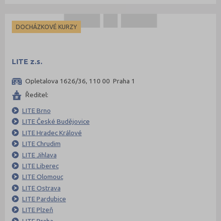
DOCHÁZKOVÉ KURZY
LITE z.s.
Opletalova 1626/36, 110 00 Praha 1
Ředitel:
LITE Brno
LITE České Budějovice
LITE Hradec Králové
LITE Chrudim
LITE Jihlava
LITE Liberec
LITE Olomouc
LITE Ostrava
LITE Pardubice
LITE Plzeň
LITE Praha