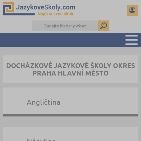
PŘEHLED ŠKOL
DOCHÁZKOVÉ JAZYKOVÉ ŠKOLY OKRES
PŘÍPRAVA NA ZKOUŠKY A K MATURITĚ
PRAHA HLAVNÍ MĚSTO
RADY A ČLÁNKY
KONTAKTY
DALŠÍ DRUHY ŠKOL
Angličtina