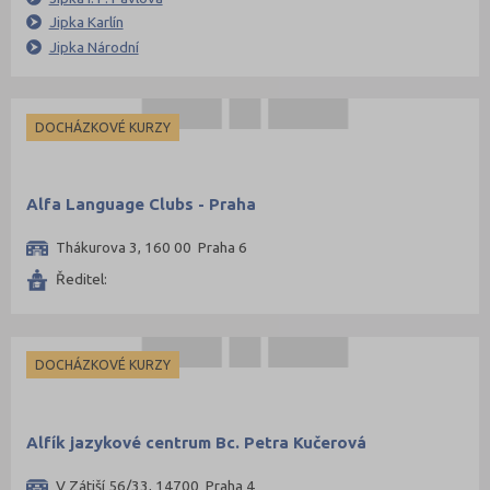
Jipka Karlín
Kladno (5)
Jipka Národní
Klatovy (1)
Kolín (2)
Liberec (1)
DOCHÁZKOVÉ KURZY
Litoměřice (3)
Mladá Boleslav (1)
Alfa Language Clubs - Praha
Most (1)
Thákurova 3, 160 00 Praha 6
Náchod (3)
Ředitel:
Nový Jičín (2)
Nymburk (3)
Olomouc (5)
DOCHÁZKOVÉ KURZY
Opava (2)
Ostrava-město (11)
Alfík jazykové centrum Bc. Petra Kučerová
Pardubice (6)
V Zátiší 56/33, 14700 Praha 4