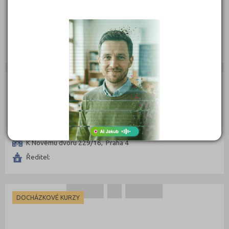
Jazyková škola Březinka s.r.o.
Na Březince 1515/22, 150 00 Praha 5
Ředitel:
DOCHÁZKOVÉ KURZY
Jazyková škola LIBERE s.r.o.
K Novému dvoru 229/16, Praha 4
Ředitel:
DOCHÁZKOVÉ KURZY