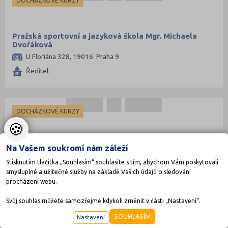
DOCHÁZKOVÉ KURZY
Pražská sportovní a jazyková škola Mgr. Michaela
Dvořáková
U Floriána 328, 19016 Praha 9
Ředitel:
DOCHÁZKOVÉ KURZY
🍪
ROLINO, spol.s r.o.
Na Vašem soukromí nám záleží
Stisknutím tlačítka „Souhlasím“ souhlasíte s tím, abychom Vám poskytovali
Bratří Čapků 10, 101 00 Praha 10
smysluplné a užitečné služby na základě Vašich údajů o sledování
Ředitel:
procházení webu.
Svůj souhlas můžete samozřejmě kdykoli změnit v části „Nastavení“.
SOUHLASÍM
Nastavení
DOCHÁZKOVÉ KURZY