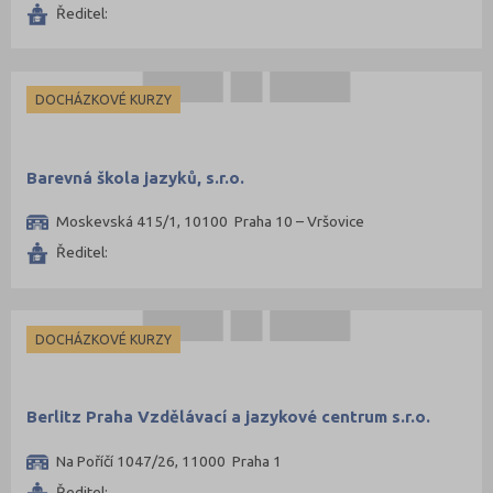
Ředitel:
Trutnov (2)
Třebíč (1)
Uherské Hradiště (4)
DOCHÁZKOVÉ KURZY
Ústí nad Labem (6)
Ústí nad Orlicí (1)
Barevná škola jazyků, s.r.o.
Vsetín (4)
Moskevská 415/1, 10100 Praha 10 – Vršovice
Zlín (7)
Ředitel:
Znojmo (1)
Žďár nad Sázavou (1)
DOCHÁZKOVÉ KURZY
Berlitz Praha Vzdělávací a jazykové centrum s.r.o.
Na Poříčí 1047/26, 11000 Praha 1
Ředitel: