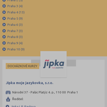
Španělština
Pobytové
Blansko (2)
Praha 3 (4)
Italština
Pro cizince
Brno-město (20)
Praha 4 (13)
Japonština
Bruntál (2)
Praha 5 (9)
Břeclav (2)
Praha 6 (3)
Praha 7 (3)
České Budějovice (7)
Praha 8 (3)
Český Krumlov (2)
Praha 9 (4)
Děčín (2)
Praha 10 (9)
Frýdek-Místek (3)
Hodonín (7)
DOCHÁZKOVÉ KURZY
Hradec Králové (6)
Jablonec nad Nisou (1)
Jipka moje jazykovka, s.r.o.
Jičín (3)
Jihlava (4)
Národní 37 - Palác Platýz 4. p., 110 00 Praha 1
Karlovy Vary (3)
Ředitel:
Karviná (3)
Jipka I. P. Pavlova