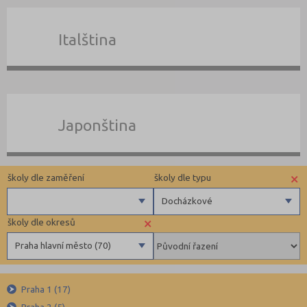
Italština
Japonština
×
školy dle zaměření
školy dle typu
Docházkové
×
školy dle okresů
Angličtina
Zahraniční
Praha hlavní město (70)
Němčina
Pomaturitní
Ruština
Docházkové
Benešov (2)
Francouzština
Individuální
Praha 1 (17)
Beroun (3)
Praha 2 (5)