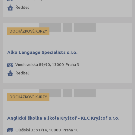
Písek (2)
Ředitel:
Plzeň-město (7)
Praha hlavní město (70)
Praha-východ (3)
DOCHÁZKOVÉ KURZY
Praha-západ (3)
Prostějov (1)
Alka Language Specialists s.r.o.
Přerov (1)
Vinohradská 89/90, 13000 Praha 3
Příbram (1)
Ředitel:
Rakovník (1)
Rokycany (1)
Rychnov nad Kněžnou (1)
DOCHÁZKOVÉ KURZY
Semily (1)
Svitavy (2)
Anglická školka a škola Kryštof - KLC Kryštof s.r.o.
Šumperk (2)
Olešská 3391/14, 10000 Praha 10
Tábor (4)