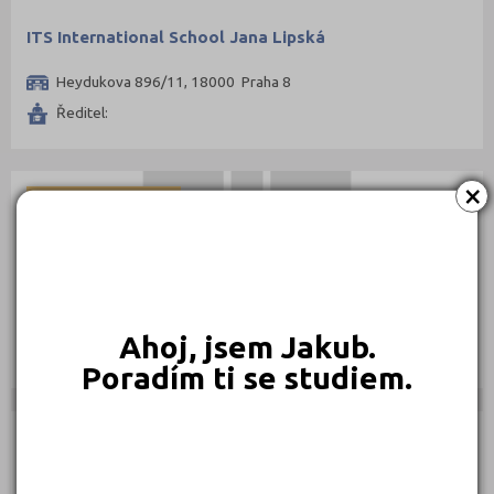
ITS International School Jana Lipská
Heydukova 896/11, 18000 Praha 8
Ředitel:
×
DOCHÁZKOVÉ KURZY
Jazyková škola Britannika
Bělehradská 79, 12000 Praha 2
Ahoj, jsem Jakub.
Ředitel:
Poradím ti se studiem.
DOCHÁZKOVÉ KURZY