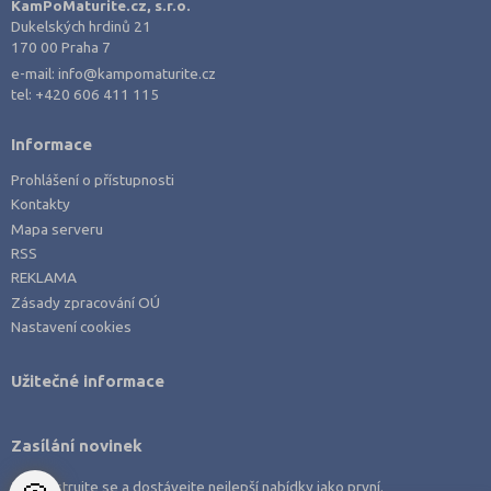
KamPoMaturite.cz, s.r.o.
Dukelských hrdinů 21
Kladno (5)
170 00 Praha 7
Klatovy (1)
e-mail:
info@kampomaturite.cz
tel:
+420 606 411 115
Kolín (2)
Liberec (1)
Informace
Litoměřice (3)
Prohlášení o přístupnosti
Mladá Boleslav (1)
Kontakty
Mapa serveru
Most (1)
RSS
Náchod (3)
REKLAMA
Nový Jičín (2)
Zásady zpracování OÚ
Nastavení cookies
Nymburk (3)
Olomouc (5)
Užitečné informace
Opava (2)
Ostrava-město (11)
Zasílání novinek
Pardubice (6)
Zaregistrujte se a dostávejte nejlepší nabídky jako první.