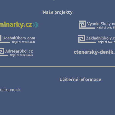
Karlovy Vary (
Naše projekty
Karviná (3)
Kladno (5)
Klatovy (1)
Kolín (2)
Liberec (1)
Litoměřice (3)
Mladá Bolesla
Most (1)
Užitečné informace
Náchod (3)
řístupnosti
Nový Jičín (2)
Nymburk (3)
Olomouc (5)