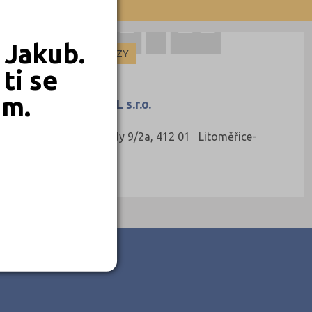
20)
 Jakub.
DOCHÁZKOVÉ KURZY
ti se
em.
WANGLE SCHOOL s.r.o.
ice (7)
Máchovy schody 9/2a, 412 01 Litoměřice-
 (2)
Předměstí
Ředitel:
(3)
é (6)
Nisou (1)