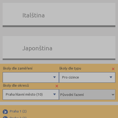
Italština
Japonština
×
školy dle zaměření
školy dle typu
Pro cizince
×
školy dle okresů
Angličtina
Zahraniční
Praha hlavní město (10)
Němčina
Pomaturitní
Ruština
Docházkové
Liberec (1)
Francouzština
Individuální
Praha 1 (2)
Praha hlavní město (10)
Praha 2 (2)