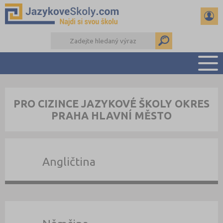
PŘEHLED ŠKOL
PRO CIZINCE JAZYKOVÉ ŠKOLY OKRES
PŘÍPRAVA NA ZKOUŠKY A K MATURITĚ
PRAHA HLAVNÍ MĚSTO
RADY A ČLÁNKY
KONTAKTY
DALŠÍ DRUHY ŠKOL
Angličtina