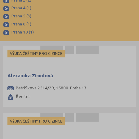
Španělština
Pobytové
Praha 4 (1)
Italština
Pro cizince
Praha 5 (3)
Japonština
Praha 6 (1)
Praha 10 (1)
VÝUKA ČEŠTINY PRO CIZINCE
Alexandra Zimolová
Petržílkova 2514/29, 15800 Praha 13
Ředitel:
VÝUKA ČEŠTINY PRO CIZINCE