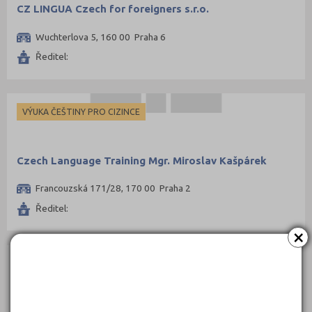
CZ LINGUA Czech for foreigners s.r.o.
Wuchterlova 5, 160 00 Praha 6
Ředitel:
VÝUKA ČEŠTINY PRO CIZINCE
Czech Language Training Mgr. Miroslav Kašpárek
Francouzská 171/28, 170 00 Praha 2
Ředitel:
×
VÝUKA ČEŠTINY PRO CIZINCE