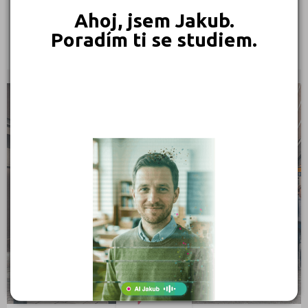
Dr. Ing. Nhien Nguyen Duy
Ahoj, jsem Jakub.
Libušská 319/126, 14000 Praha 4
Poradím ti se studiem.
Ředitel:
VÝUKA ČEŠTINY PRO CIZINCE