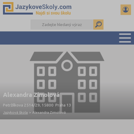
PŘEHLED ŠKOL
PŘÍPRAVA NA ZKOUŠKY A K MATURITĚ
RADY A ČLÁNKY
KONTAKTY
DALŠÍ DRUHY ŠKOL
Alexandra Zimolová
Petržílkova 2514/29, 15800 Praha 13
Jazyková škola
>
Alexandra Zimolová