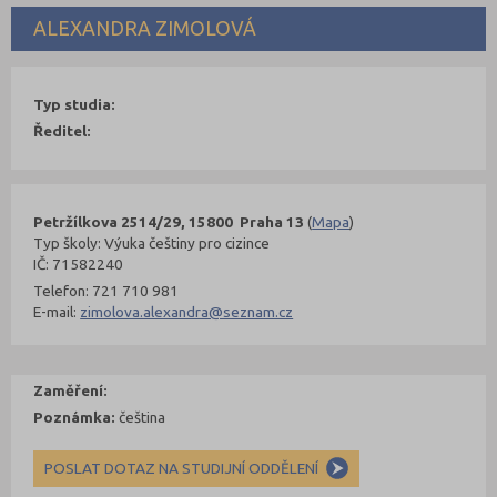
ALEXANDRA ZIMOLOVÁ
Typ studia:
Ředitel:
Petržílkova 2514/29, 15800 Praha 13
(
Mapa
)
Typ školy: Výuka češtiny pro cizince
IČ: 71582240
Telefon: 721 710 981
E-mail:
zimolova.alexandra@seznam.cz
Zaměření:
Poznámka:
čeština
POSLAT DOTAZ NA STUDIJNÍ ODDĚLENÍ