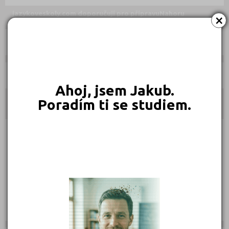
jazykoveskoly.com doporučují pro přípravu
Nahoru
×
Kurzy:
Učebnice:
Ahoj, jsem Jakub.
Poradím ti se studiem.
Kontakty
Petržílkova 2514/29, 15800 Praha 13
(
Mapa
)
Typ školy: Výuka češtiny pro cizince
IČ: 71582240
Telefon: 721 710 981
E-mail:
zimolova.alexandra@seznam.cz
Zobrazení detailu: 8 871, vyhledáno: 310 831
Zobrazení detailu tento měsíc: 0,
vyhledáno: 0