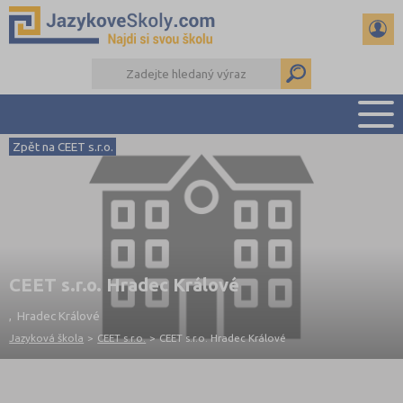
Zpět na CEET s.r.o.
PŘEHLED ŠKOL
PŘÍPRAVA NA ZKOUŠKY A K MATURITĚ
RADY A ČLÁNKY
KONTAKTY
DALŠÍ DRUHY ŠKOL
CEET s.r.o. Hradec Králové
, Hradec Králové
Jazyková škola
>
CEET s.r.o.
>
CEET s.r.o. Hradec Králové