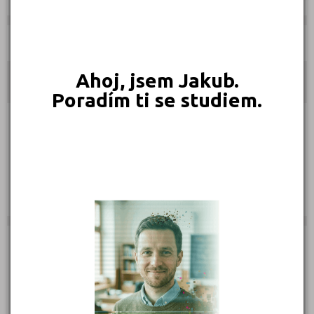
Učebnice:
Ahoj, jsem Jakub.
Kontakty
Poradím ti se studiem.
, Hradec Králové
(
Mapa
)
Telefon: 774 960 979
Web:
www.ceet.cz
E-mail:
hradec.kralove@ceet.eu
Zobrazení detailu: 1 606
Zobrazení detailu tento měsíc: 0