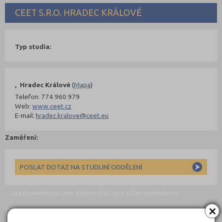
CEET S.R.O. HRADEC KRÁLOVÉ
Typ studia:
, Hradec Králové
(
Mapa
)
Telefon: 774 960 979
Web:
www.ceet.cz
E-mail:
hradec.kralove@ceet.eu
Zaměření:
POSLAT DOTAZ NA STUDIJNÍ ODDĚLENÍ
jazykoveskoly.com doporučují pro přípravu
Nahoru
×
Kurzy: