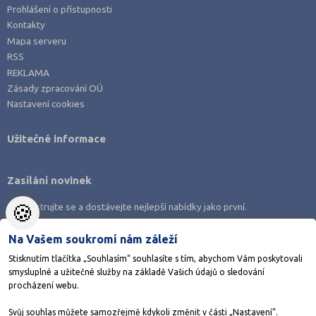
Prohlášení o přístupnosti
Kontakty
Mapa serveru
RSS
REKLAMA
Zásady zpracování OÚ
Nastavení cookies
Užitečné informace
Zasílání novinek
🍪
Zaregistrujte se a dostávejte nejlepší nabídky jako první.
Na Vašem soukromí nám záleží
Stisknutím tlačítka „Souhlasím“ souhlasíte s tím, abychom Vám poskytovali
smysluplné a užitečné služby na základě Vašich údajů o sledování
Stáhněte si aplikaci Adresář škol
procházení webu.
Svůj souhlas můžete samozřejmě kdykoli změnit v části „Nastavení“.