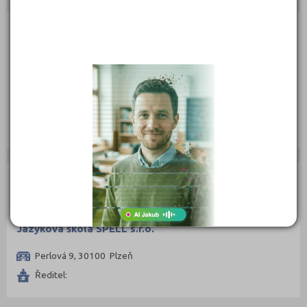
POMATURITNÍ STUDIUM
Jazyková škola s právem státní jazykové zkoušky
Interkontakts s.r.o.
V Šipce 681/6, 301 00 Plzeň
Ředitel: Gulnara Gulieva
POMATURITNÍ STUDIUM
Jazyková škola SPELL s.r.o.
Perlová 9, 30100 Plzeň
Ředitel: