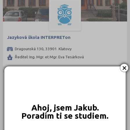
Jazyková škola INTERPRETon
Dragounská 130, 33901 Klatovy
Ředitel: Ing. Mgr. et Mgr. Eva Tesárková
×
INDIVIDUÁLNÍ STUDIUM A FIRMY
Jazyková škola Lenky Bauerové s.r.o.
Ahoj, jsem Jakub.
Jindřichova 164, 34401 Domažlice
Poradím ti se studiem.
Ředitel: