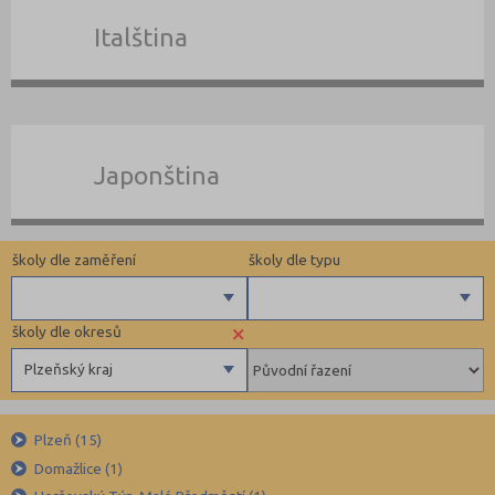
Italština
Japonština
školy dle zaměření
školy dle typu
×
školy dle okresů
Angličtina
Zahraniční
Plzeňský kraj
Němčina
Pomaturitní
Ruština
Docházkové
Benešov (5)
Francouzština
Individuální
Plzeň (15)
Beroun (11)
Domažlice (1)
Španělština
Blansko (5)