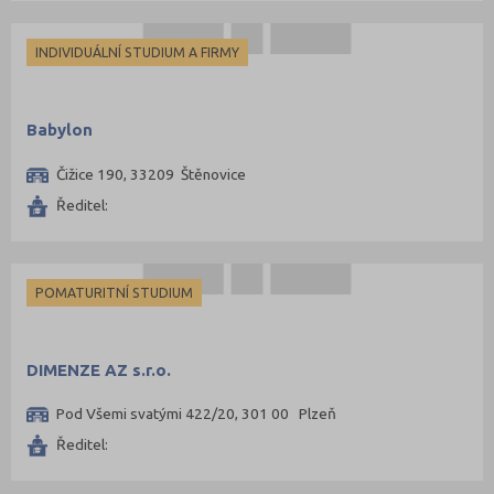
Jeseník (1)
INDIVIDUÁLNÍ STUDIUM A FIRMY
Jičín (4)
Jihlava (8)
Babylon
Jindřichův Hradec (3)
Karlovy Vary (6)
Čižice 190, 33209 Štěnovice
Karviná (5)
Ředitel:
Kladno (9)
Klatovy (3)
POMATURITNÍ STUDIUM
Kolín (5)
Kroměříž (3)
DIMENZE AZ s.r.o.
Kutná Hora (6)
Liberec (8)
Pod Všemi svatými 422/20, 301 00 Plzeň
Litoměřice (8)
Ředitel:
Louny (1)