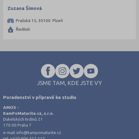
Zuzana Šímová
Pražská 15, 30100 Plzeň
Ředitel:
JSME TAM, KDE JSTE VY
Poradenství v přípravě ke studiu
AMOS -
KamPoMaturite.cz, s.r.o.
Dukelských hrdinů 21
170 00 Praha 7
e-mail:
info@kampomaturite.cz
tel:
+420 606 411 115