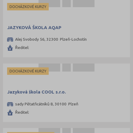
Praha hlavní město (194)
DOCHÁZKOVÉ KURZY
Praha-východ (5)
Praha-západ (8)
JAZYKOVÁ ŠKOLA AQAP
Prachatice (1)
Prostějov (2)
Alej Svobody 56, 32300 Plzeň-Lochotín
Přerov (3)
Ředitel:
Příbram (5)
Rakovník (2)
DOCHÁZKOVÉ KURZY
Rokycany (2)
Rychnov nad Kněžnou (2)
Jazyková škola COOL s.r.o.
Semily (1)
Strakonice (3)
sady Pětatřicátníků 8, 30100 Plzeň
Svitavy (3)
Ředitel:
Šumperk (4)
Tábor (7)