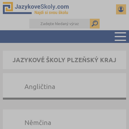
PŘEHLED ŠKOL
JAZYKOVÉ ŠKOLY PLZEŇSKÝ KRAJ
PŘÍPRAVA NA ZKOUŠKY A K MATURITĚ
RADY A ČLÁNKY
KONTAKTY
Angličtina
DALŠÍ DRUHY ŠKOL
Němčina