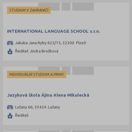
Mělník (2)
STUDIUM V ZAHRANIČÍ
Mladá Boleslav (8)
Most (2)
INTERNATIONAL LANGUAGE SCHOOL s.r.o.
Náchod (7)
Nový Jičín (4)
Jakuba Jana Ryby 625/15, 32300 Plzeň
Nymburk (4)
Ředitel: Jindra Brožková
Olomouc (15)
Opava (5)
INDIVIDUÁLNÍ STUDIUM A FIRMY
Ostrava-město (26)
Pardubice (10)
Jazyková škola Ájina Alena Mikulecká
Pelhřimov (1)
Písek (2)
Lužany 66, 33454 Lužany
Plzeň-jih (1)
Ředitel:
Plzeň-město (17)