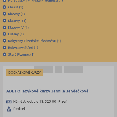
Horšovský Týn-Malé Předměstí (1)
Italština
Brno-město (59)
Chrast (1)
Japonština
Bruntál (2)
Klatovy (1)
Břeclav (2)
Klatovy I (1)
Klatovy IV (1)
České Budějovice (24)
Lužany (1)
Český Krumlov (3)
Rokycany-Plzeňské Předměstí (1)
Děčín (4)
Rokycany-Střed (1)
Domažlice (2)
Starý Plzenec (1)
Frýdek-Místek (9)
Havlíčkův Brod (4)
DOCHÁZKOVÉ KURZY
Hodonín (10)
Hradec Králové (15)
ADETO jazykové kurzy Jarmila Jandečková
Cheb (1)
Chomutov (3)
Náměstí odboje 18, 323 00 Plzeň
Ředitel:
Chrudim (2)
Jablonec nad Nisou (3)