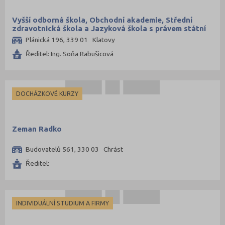
Vyšší odborná škola, Obchodní akademie, Střední
zdravotnická škola a Jazyková škola s právem státní
jazykové zkoušky, Klatovy, Plánická 196
Plánická 196, 339 01 Klatovy
Ředitel: Ing. Soňa Rabušicová
DOCHÁZKOVÉ KURZY
Zeman Radko
Budovatelů 561, 330 03 Chrást
Ředitel:
INDIVIDUÁLNÍ STUDIUM A FIRMY