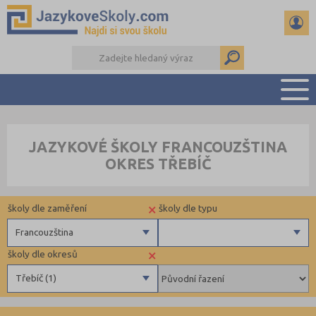
PŘEHLED ŠKOL
JAZYKOVÉ ŠKOLY FRANCOUZŠTINA
PŘÍPRAVA NA ZKOUŠKY A K MATURITĚ
OKRES TŘEBÍČ
RADY A ČLÁNKY
KONTAKTY
×
školy dle zaměření
školy dle typu
DALŠÍ DRUHY ŠKOL
Francouzština
×
školy dle okresů
Angličtina
Individuální
Třebíč (1)
Němčina
Ruština
Benešov (3)