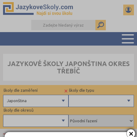
PŘEHLED ŠKOL
JAZYKOVÉ ŠKOLY JAPONŠTINA OKRES
PŘÍPRAVA NA ZKOUŠKY A K MATURITĚ
TŘEBÍČ
RADY A ČLÁNKY
KONTAKTY
×
školy dle zaměření
školy dle typu
DALŠÍ DRUHY ŠKOL
Japonština
školy dle okresů
Angličtina
Němčina
Ruština
×
Brno-město (4)