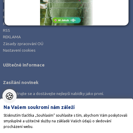
Informace
Prohlášení o přístupnosti
Kontakty
Mapa serveru
RSS
REKLAMA
Zásady zpracování OÚ
Nastavení cookies
Užitečné informace
Zasílání novinek
🍪
Zaregistrujte se a dostávejte nejlepší nabídky jako první.
Na Vašem soukromí nám záleží
Stisknutím tlačítka „Souhlasím“ souhlasíte s tím, abychom Vám poskytovali
smysluplné a užitečné služby na základě Vašich údajů o sledování
Stáhněte si aplikaci Adresář škol
procházení webu.