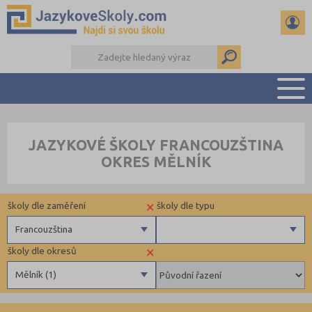
PŘEHLED ŠKOL
JAZYKOVÉ ŠKOLY FRANCOUZŠTINA
PŘÍPRAVA NA ZKOUŠKY A K MATURITĚ
OKRES MĚLNÍK
RADY A ČLÁNKY
KONTAKTY
×
školy dle zaměření
školy dle typu
DALŠÍ DRUHY ŠKOL
Francouzština
×
školy dle okresů
Angličtina
Individuální
Mělník (1)
Němčina
Ruština
Benešov (3)