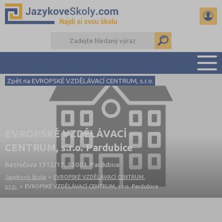
Zpět na EVROPSKÉ VZDĚLÁVACÍ CENTRUM, s.r.o.
PŘEHLED ŠKOL
PŘÍPRAVA NA ZKOUŠKY A K MATURITĚ
RADY A ČLÁNKY
EVROPSKÉ VZDĚLÁVACÍ
KONTAKTY
CENTRUM, s.r.o. Pardubice
DALŠÍ DRUHY ŠKOL
Bezručova 1312/17, 53003 Pardubice
Jazyková škola
>
EVROPSKÉ VZDĚLÁVACÍ CENTRUM,
s.r.o.
>
EVROPSKÉ VZDĚLÁVACÍ CENTRUM, s.r.o. Pardubice