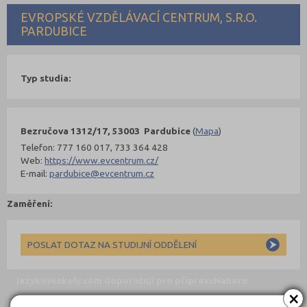
EVROPSKÉ VZDĚLÁVACÍ CENTRUM, S.R.O.
PARDUBICE
Typ studia:
Bezručova 1312/17, 53003 Pardubice
(
Mapa
)
Telefon: 777 160 017, 733 364 428
Web:
https://www.evcentrum.cz/
E-mail:
pardubice@evcentrum.cz
Zaměření:
POSLAT DOTAZ NA STUDIJNÍ ODDĚLENÍ
jazykoveskoly.com doporučují pro přípravu
Nahoru
×