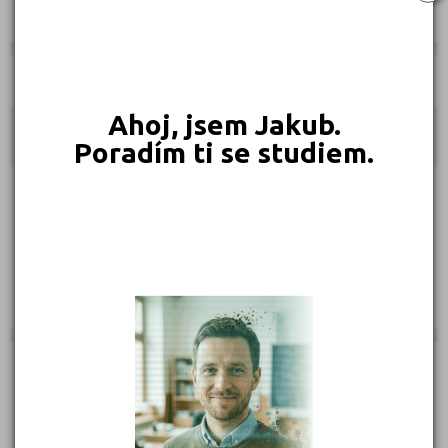
Kurzy:
Učebnice:
Ahoj, jsem Jakub.
Kontakty
Poradím ti se studiem.
Bezručova 1312/17, 53003 Pardubice
(
Mapa
)
Telefon: 777 160 017, 733 364 428
Web:
https://www.evcentrum.cz/
E-mail:
pardubice@evcentrum.cz
Zobrazení detailu: 1 960
Zobrazení detailu tento měsíc: 0