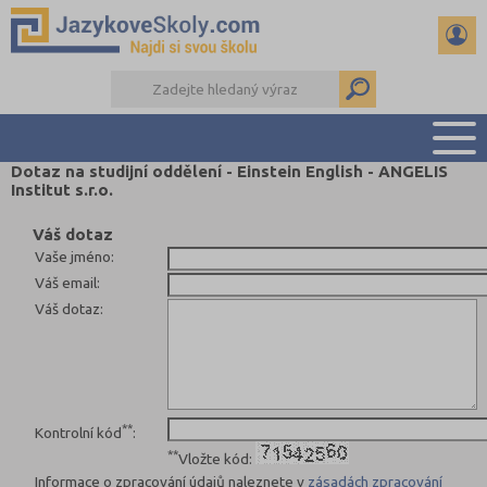
Dotaz na studijní oddělení - Einstein English - ANGELIS
Institut s.r.o.
PŘEHLED ŠKOL
PŘÍPRAVA NA ZKOUŠKY A K MATURITĚ
Váš dotaz
Vaše jméno
:
RADY A ČLÁNKY
Váš email
:
KONTAKTY
Váš dotaz
:
DALŠÍ DRUHY ŠKOL
**
Kontrolní kód
:
**
Vložte kód:
Informace o zpracování údajů naleznete v
zásadách zpracování