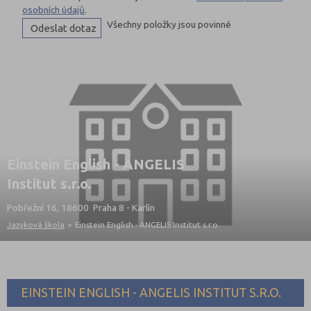
osobních údajů
.
Všechny položky jsou povinné
Einstein English - ANGELIS
Institut s.r.o.
Pobřežní 16, 18600 Praha 8 - Karlín
Jazyková škola
>
Einstein English - ANGELIS Institut s.r.o.
EINSTEIN ENGLISH - ANGELIS INSTITUT S.R.O.