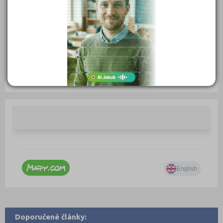
Typ školy: Docházkové kurzy
IČ: 05802326
Telefon: 731 455 905
Web:
www.einstein-english.cz
E-mail:
info@einstein-english.cz
Zobrazení detailu: 1 936, vyhledáno: 70 042
Zobrazení detailu tento měsíc: 0,
vyhledáno: 0
Doporučené články: