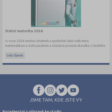
Státní maturita 2026
I v roce 2026 mohou studenti u společné části volit mezi
matematikou a cizím jazykem a zůstává povinná zkouška z českého
jazyka a literatury. Stáhněte si zdarma
e-book
s podrobnými
informacemi.
Celý článek
JSME TAM, KDE JSTE VY
Poradenství v přípravě ke studiu