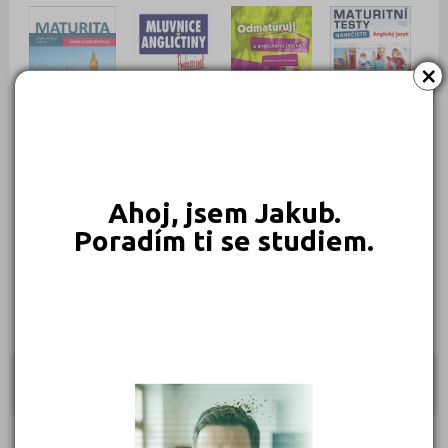
×
289 Kč
266 Kč
239 Kč
239 Kč
Objednat
Objednat
Objednat
Objednat
Ahoj, jsem Jakub.
Poradím ti se studiem.
235 Kč
Objednat
Kontakty
Pobřežní 16, 18600 Praha 8 - Karlín
(
Mapa
)