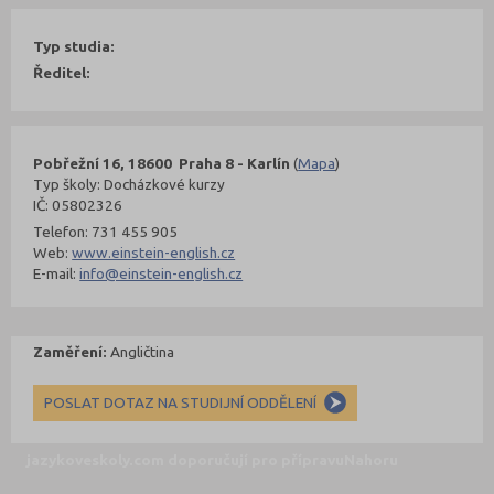
Typ studia:
Ředitel:
Pobřežní 16, 18600 Praha 8 - Karlín
(
Mapa
)
Typ školy: Docházkové kurzy
IČ: 05802326
Telefon: 731 455 905
Web:
www.einstein-english.cz
E-mail:
info@einstein-english.cz
Zaměření:
Angličtina
POSLAT DOTAZ NA STUDIJNÍ ODDĚLENÍ
jazykoveskoly.com doporučují pro přípravu
Nahoru