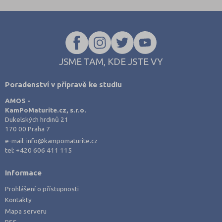
Jindřichův Hradec (2)
Karlovy Vary (3)
Karviná (1)
Kladno (3)
JSME TAM, KDE JSTE VY
Klatovy (1)
Poradenství v přípravě ke studiu
Kolín (2)
AMOS -
Kroměříž (1)
KamPoMaturite.cz, s.r.o.
Kutná Hora (3)
Dukelských hrdinů 21
170 00 Praha 7
Liberec (2)
e-mail:
info@kampomaturite.cz
Litoměřice (4)
tel:
+420 606 411 115
Louny (1)
Informace
Mělník (1)
Prohlášení o přístupnosti
Mladá Boleslav (5)
Kontakty
Mapa serveru
Náchod (2)