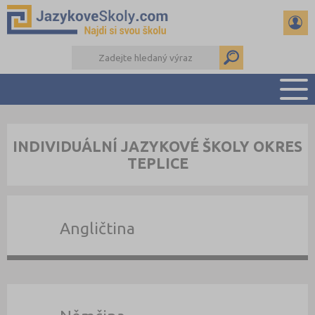
PŘEHLED ŠKOL
INDIVIDUÁLNÍ JAZYKOVÉ ŠKOLY OKRES
PŘÍPRAVA NA ZKOUŠKY A K MATURITĚ
TEPLICE
RADY A ČLÁNKY
KONTAKTY
DALŠÍ DRUHY ŠKOL
Angličtina