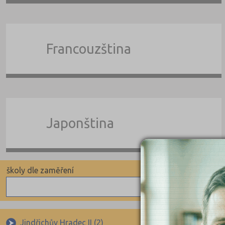
Francouzština
Japonština
školy dle zaměření
školy 
Indiv
Angličtina
Pomat
Němčina
Indivi
Jindřichův Hradec II (2)