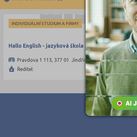
Ruština
Francouzština
INDIVIDUÁLNÍ STUDIUM A FIRMY
Španělština
Italština
Hallo English - jazyková škola
Japonština
Pravdova 1 113, 377 01 Jindřichův Hradec II
Ředitel: