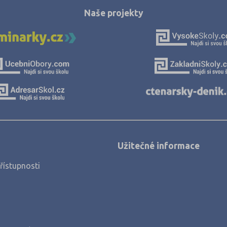
Jablonec nad 
Naše projekty
Jihlava (2)
Jindřichův Hra
Karlovy Vary (
Karviná (1)
Kladno (3)
Klatovy (1)
Kolín (2)
Užitečné informace
Kroměříž (1)
řístupnosti
Kutná Hora (3
Liberec (2)
Litoměřice (4)
Louny (1)