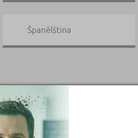
Španělština
×
dle typu
školy dle okre
iduální
Jindřichův Hr
uritní
Benešov (3)
duální
Beroun (7)