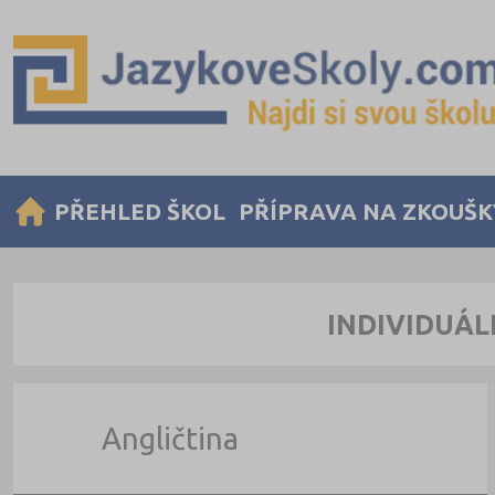
PŘEHLED ŠKOL
PŘÍPRAVA NA ZKOUŠK
INDIVIDUÁL
Angličtina