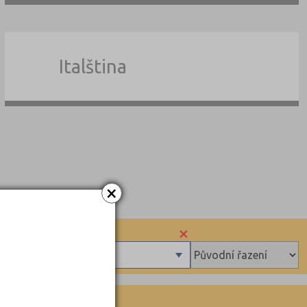
Italština
×
×
sů
adec (2)