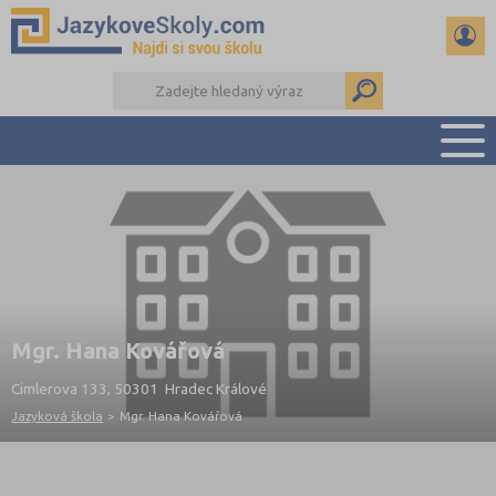
PŘEHLED ŠKOL
PŘÍPRAVA NA ZKOUŠKY A K MATURITĚ
RADY A ČLÁNKY
KONTAKTY
DALŠÍ DRUHY ŠKOL
Mgr. Hana Kovářová
Cimlerova 133, 50301 Hradec Králové
Jazyková škola
>
Mgr. Hana Kovářová