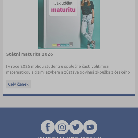
Státní maturita 2026
I v roce 2026 mohou studenti u společné části volit mezi
matematikou a cizím jazykem a zůstává povinná zkouška z českého
jazyka a literatury. Stáhněte si zdarma
e-book
s podrobnými
informacemi.
Celý článek