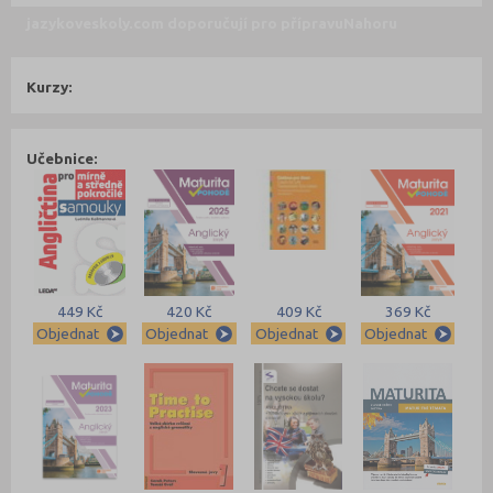
jazykoveskoly.com doporučují pro přípravu
Nahoru
Kurzy:
Učebnice:
449 Kč
420 Kč
409 Kč
369 Kč
Objednat
Objednat
Objednat
Objednat