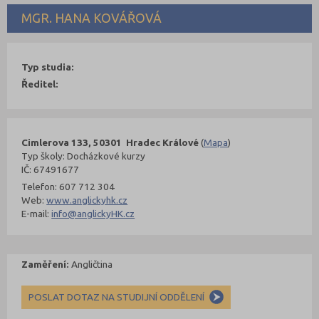
MGR. HANA KOVÁŘOVÁ
Typ studia:
Ředitel:
Cimlerova 133, 50301 Hradec Králové
(
Mapa
)
Typ školy: Docházkové kurzy
IČ: 67491677
Telefon: 607 712 304
Web:
www.anglickyhk.cz
E-mail:
info@anglickyHK.cz
Zaměření:
Angličtina
POSLAT DOTAZ NA STUDIJNÍ ODDĚLENÍ