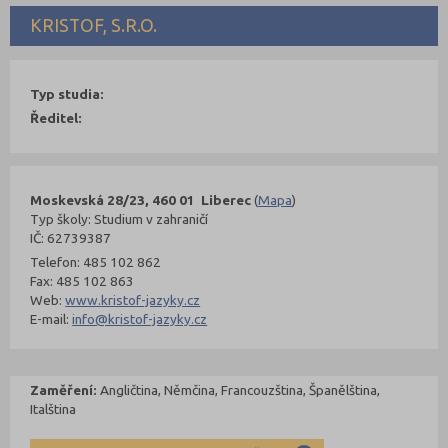
KRISTOF, S.R.O.
Typ studia:
Ředitel:
Moskevská 28/23, 460 01 Liberec
(
Mapa
)
Typ školy: Studium v zahraničí
IČ: 62739387
Telefon: 485 102 862
Fax: 485 102 863
Web:
www.kristof-jazyky.cz
E-mail:
info@kristof-jazyky.cz
Zaměření:
Angličtina, Němčina, Francouzština, Španělština,
Italština