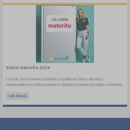
Státní maturita 2026
I v roce 2026 mohou studenti u společné části volit mezi
matematikou a cizím jazykem a zůstává povinná zkouška z českého
jazyka a literatury. Stáhněte si zdarma
e-book
s podrobnými
informacemi.
Celý článek