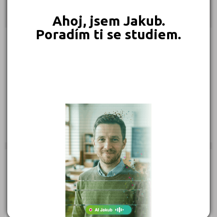
Kontakty
Ahoj, jsem Jakub.
Poradím ti se studiem.
Moskevská 28/23, 460 01 Liberec
(
Mapa
)
Typ školy: Studium v zahraničí
IČ: 62739387
Telefon: 485 102 862
Fax: 485 102 863
Web:
www.kristof-jazyky.cz
E-mail:
info@kristof-jazyky.cz
Zobrazení detailu: 9 602, vyhledáno: 457 895
Zobrazení detailu tento měsíc: 0,
vyhledáno: 0