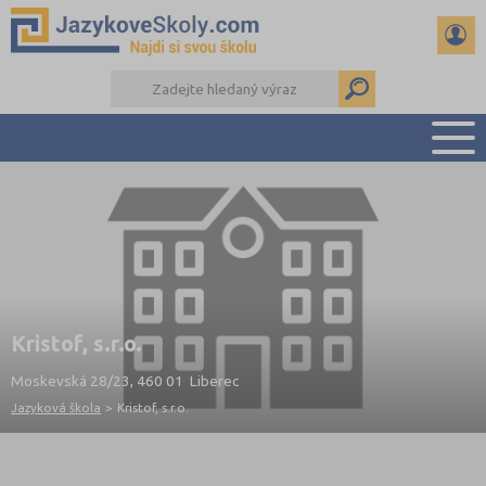
PŘEHLED ŠKOL
PŘÍPRAVA NA ZKOUŠKY A K MATURITĚ
RADY A ČLÁNKY
KONTAKTY
DALŠÍ DRUHY ŠKOL
Kristof, s.r.o.
Moskevská 28/23, 460 01 Liberec
Jazyková škola
>
Kristof, s.r.o.