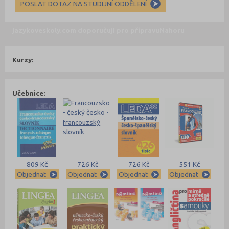
POSLAT DOTAZ NA STUDIJNÍ ODDĚLENÍ
jazykoveskoly.com doporučují pro přípravu
Nahoru
Kurzy:
Učebnice:
809 Kč
726 Kč
726 Kč
551 Kč
Objednat
Objednat
Objednat
Objednat