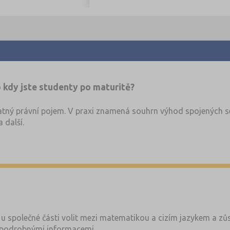
 kdy jste studenty po maturitě?
tný právní pojem. V praxi znamená souhrn výhod spojených se
 další.
u společné části volit mezi matematikou a cizím jazykem a zůs
podrobnými informacemi.