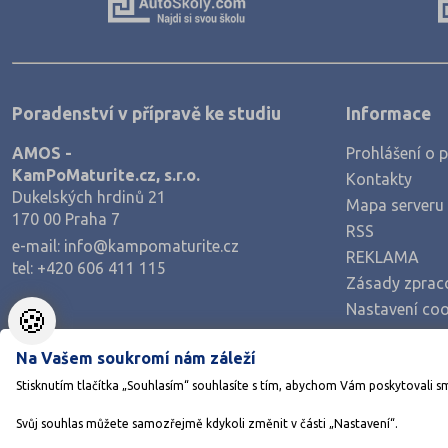
Poradenství v přípravě ke studiu
Informace
AMOS -
Prohlášení o p
KamPoMaturite.cz, s.r.o.
Kontakty
Dukelských hrdinů 21
Mapa serveru
170 00 Praha 7
RSS
e-mail:
info@kampomaturite.cz
REKLAMA
tel:
+420 606 411 115
Zásady zprac
Nastavení coo
🍪
Na Vašem soukromí nám záleží
Stisknutím tlačítka „Souhlasím“ souhlasíte s tím, abychom Vám poskytovali s
Svůj souhlas můžete samozřejmě kdykoli změnit v části „Nastavení“.
©1