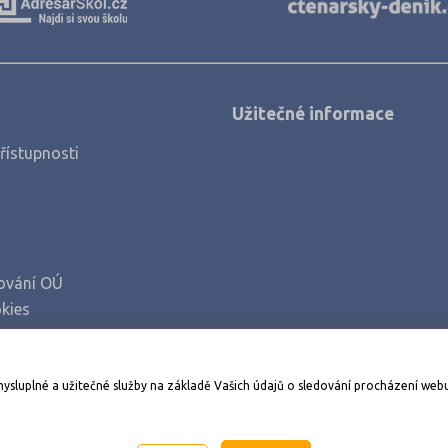
Užitečné informace
řístupnosti
ování OÚ
kies
Stáhněte si aplikaci Adresář škol
mysluplné a užitečné služby na základě Vašich údajů o sledování procházení web
998-2026
AMOS KamPoMaturite.cz
, s.r.o., stránky vytvořilo
An