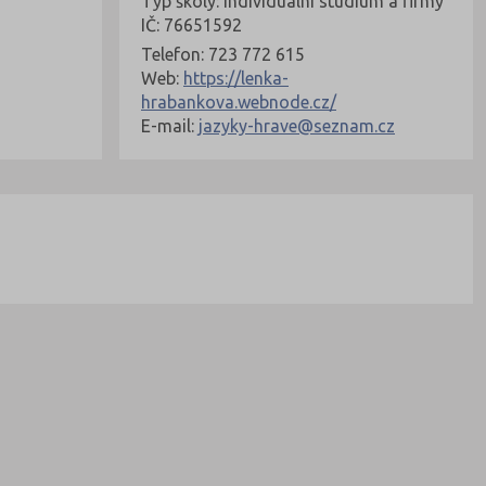
Typ školy: Individuální studium a firmy
IČ: 76651592
Telefon: 723 772 615
Web:
https://lenka-
hrabankova.webnode.cz/
E-mail:
jazyky-hrave@seznam.cz