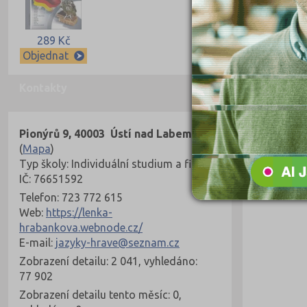
289 Kč
Objednat
Kontakty
Pionýrů 9, 40003 Ústí nad Labem
(
Mapa
)
Typ školy: Individuální studium a firmy
IČ: 76651592
Telefon: 723 772 615
Web:
https://lenka-
hrabankova.webnode.cz/
E-mail:
jazyky-hrave@seznam.cz
Zobrazení detailu: 2 041, vyhledáno:
77 902
Zobrazení detailu tento měsíc: 0,