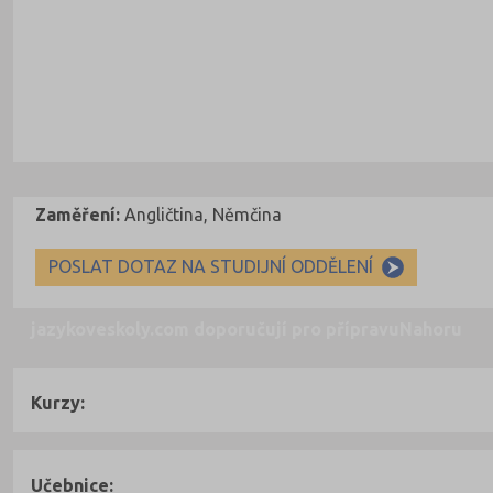
Zaměření:
Angličtina, Němčina
POSLAT DOTAZ NA STUDIJNÍ ODDĚLENÍ
jazykoveskoly.com doporučují pro přípravu
Nahoru
Kurzy:
Učebnice: