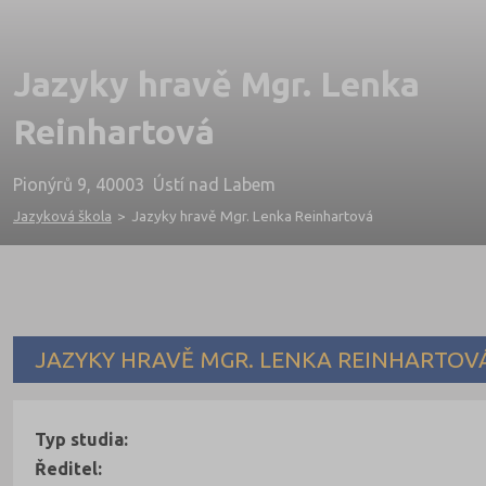
Jazyky hravě Mgr. Lenka
Reinhartová
Pionýrů 9, 40003 Ústí nad Labem
Jazyková škola
>
Jazyky hravě Mgr. Lenka Reinhartová
JAZYKY HRAVĚ MGR. LENKA REINHARTOV
Typ studia:
Ředitel: