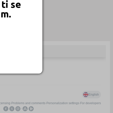
ti se
em.