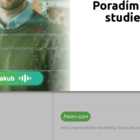
Poradím 
studi