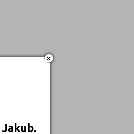
×
 Jakub.