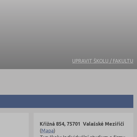
UPRAVIT ŠKOLU / FAKULTU
Křižná 854, 75701 Valašské Meziříčí
(
Mapa
)