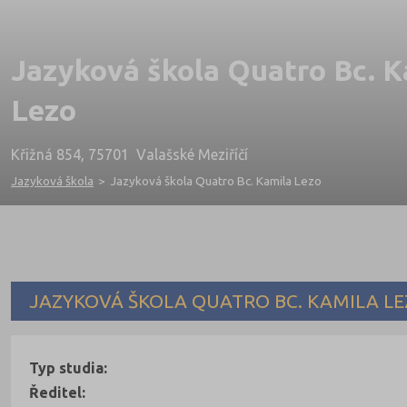
Jazyková škola Quatro Bc. K
Lezo
Křižná 854, 75701 Valašské Meziříčí
Jazyková škola
>
Jazyková škola Quatro Bc. Kamila Lezo
JAZYKOVÁ ŠKOLA QUATRO BC. KAMILA L
Typ studia:
Ředitel: