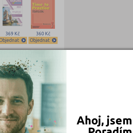
369 Kč
360 Kč
Objednat
Objednat
239 Kč
239 Kč
Objednat
Objednat
Ahoj, jsem
Poradím 