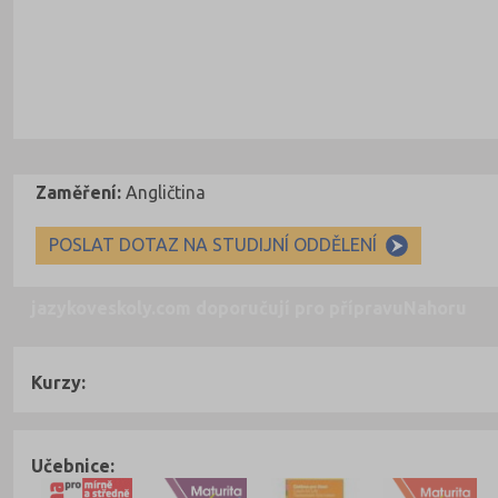
Zaměření:
Angličtina
POSLAT DOTAZ NA STUDIJNÍ ODDĚLENÍ
jazykoveskoly.com doporučují pro přípravu
Nahoru
Kurzy:
Učebnice: