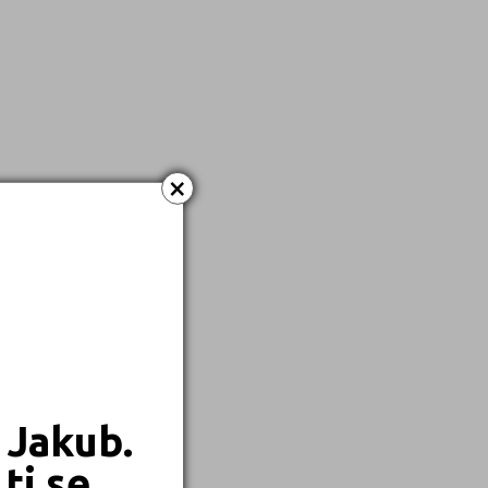
×
 Jakub.
ti se