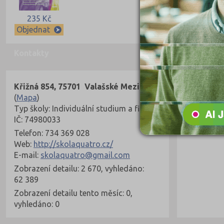
235 Kč
Objednat
Kontakty
Křižná 854, 75701 Valašské Meziříčí
(
Mapa
)
Typ školy: Individuální studium a firmy
IČ: 74980033
Telefon: 734 369 028
Web:
http://skolaquatro.cz/
E-mail:
skolaquatro@gmail.com
Zobrazení detailu: 2 670, vyhledáno:
62 389
Zobrazení detailu tento měsíc: 0,
vyhledáno: 0