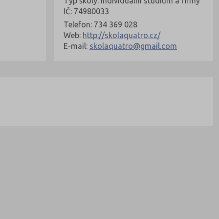
Typ školy: Individuální studium a firmy
IČ: 74980033
Telefon: 734 369 028
Web:
http://skolaquatro.cz/
E-mail:
skolaquatro@gmail.com