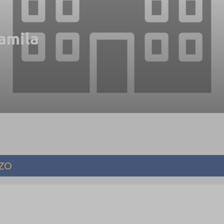
amila
EZO