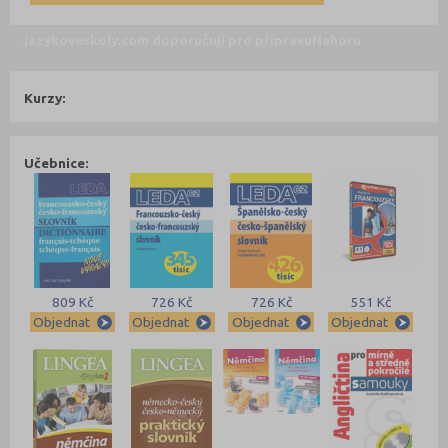
jazykoveskoly.com doporučují pro přípravu
Nahoru
Kurzy:
Učebnice:
809 Kč
726 Kč
726 Kč
551 Kč
Objednat
Objednat
Objednat
Objednat