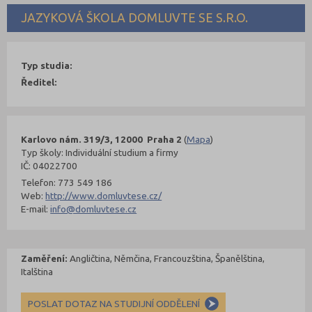
JAZYKOVÁ ŠKOLA DOMLUVTE SE S.R.O.
Typ studia:
Ředitel:
Karlovo nám. 319/3, 12000 Praha 2
(
Mapa
)
Typ školy: Individuální studium a firmy
IČ: 04022700
Telefon: 773 549 186
Web:
http://www.domluvtese.cz/
E-mail:
info@domluvtese.cz
Zaměření:
Angličtina, Němčina, Francouzština, Španělština,
Italština
POSLAT DOTAZ NA STUDIJNÍ ODDĚLENÍ