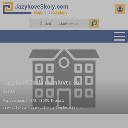
PŘEHLED ŠKOL
PŘÍPRAVA NA ZKOUŠKY A K MATURITĚ
RADY A ČLÁNKY
KONTAKTY
Jazyková škola Domluvte se
DALŠÍ DRUHY ŠKOL
s.r.o.
Karlovo nám. 319/3, 12000 Praha 2
Jazyková škola
>
Jazyková škola Domluvte se s.r.o.