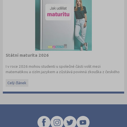
Státní maturita 2026
I v roce 2026 mohou studenti u společné části volit mezi
matematikou a cizím jazykem a zůstává povinná zkouška z českého
jazyka a literatury. Stáhněte si zdarma
e-book
s podrobnými
informacemi.
Celý článek