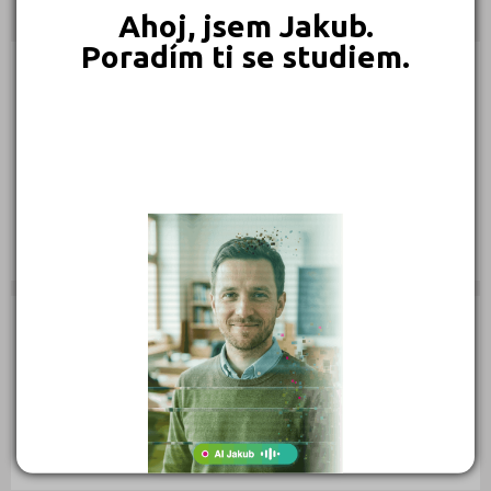
Kontakty
Ahoj, jsem Jakub.
Poradím ti se studiem.
Karlovo nám. 319/3, 12000 Praha 2
(
Mapa
)
Typ školy: Individuální studium a firmy
IČ: 04022700
Telefon: 773 549 186
Web:
http://www.domluvtese.cz/
E-mail:
info@domluvtese.cz
Zobrazení detailu: 1 837, vyhledáno: 146 772
Zobrazení detailu tento měsíc: 0,
vyhledáno: 0