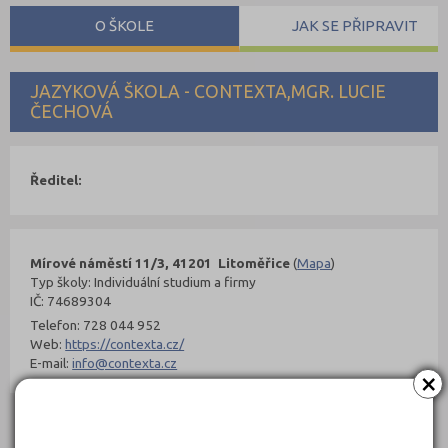
O ŠKOLE
JAK SE PŘIPRAVIT
JAZYKOVÁ ŠKOLA - CONTEXTA,MGR. LUCIE
ČECHOVÁ
Ředitel:
Mírové náměstí 11/3, 41201 Litoměřice
(
Mapa
)
Typ školy: Individuální studium a firmy
IČ: 74689304
Telefon: 728 044 952
Web:
https://contexta.cz/
E-mail:
info@contexta.cz
×
Kontakty