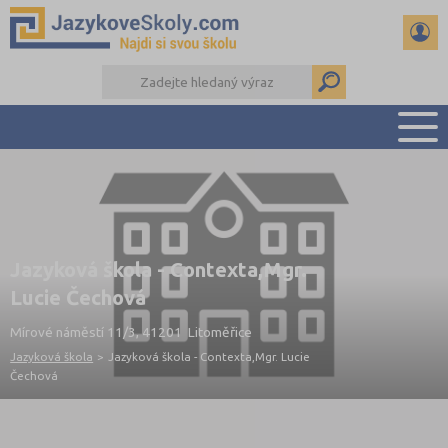
PŘEHLED ŠKOL
PŘÍPRAVA NA ZKOUŠKY A K MATURITĚ
RADY A ČLÁNKY
Jazyková škola - Contexta,Mgr.
KONTAKTY
Lucie Čechová
DALŠÍ DRUHY ŠKOL
Mírové náměstí 11/3, 41201 Litoměřice
Jazyková škola
>
Jazyková škola - Contexta,Mgr. Lucie
Čechová