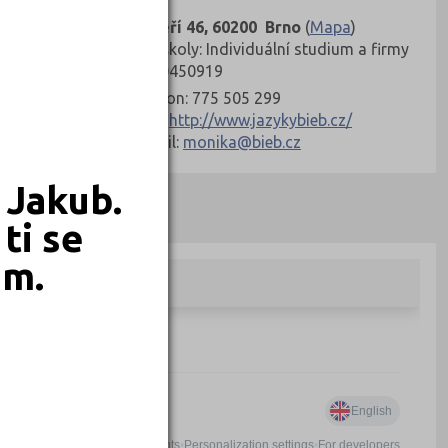
Veveří 46, 60200 Brno
(
Mapa
)
Typ školy: Individuální studium a firmy
IČ: 70450919
Telefon: 775 505 299
Web:
http://www.jazykybieb.cz/
E-mail:
monika@bieb.cz
 Jakub.
ti se
em.