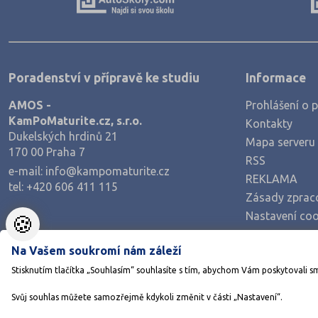
Poradenství v přípravě ke studiu
Informace
AMOS -
Prohlášení o p
KamPoMaturite.cz, s.r.o.
Kontakty
Dukelských hrdinů 21
Mapa serveru
170 00 Praha 7
RSS
e-mail:
info@kampomaturite.cz
REKLAMA
tel:
+420 606 411 115
Zásady zprac
Nastavení coo
🍪
Na Vašem soukromí nám záleží
Stisknutím tlačítka „Souhlasím“ souhlasíte s tím, abychom Vám poskytovali s
Svůj souhlas můžete samozřejmě kdykoli změnit v části „Nastavení“.
©1