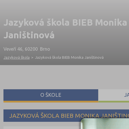
Jazyková škola BIEB Monika
Janištinová
Veveří 46, 60200 Brno
Jazyková škola
>
Jazyková škola BIEB Monika Janištinová
O ŠKOLE
J
JAZYKOVÁ ŠKOLA BIEB MONIKA JANIŠTI