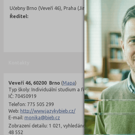
Učebny Brno (Veveří 46), Praha (Jindřišská 16), Olomouc 
Ředitel:
Kontakty
Veveří 46, 60200 Brno
(
Mapa
)
Typ školy: Individuální studium a firmy
IČ: 70450919
Telefon: 775 505 299
Web:
http://www.jazykybieb.cz/
E-mail:
monika@bieb.cz
Zobrazení detailu: 1 021, vyhledáno:
48 552