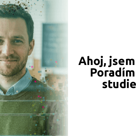
(tř. Kosmonautů 8)
Ahoj, jsem
Poradím 
studi