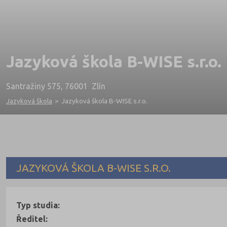
Jazyková škola B-WISE s.r.o.
Santražiny 575, 76001 Zlín
Jazyková škola
>
Jazyková škola B-WISE s.r.o.
JAZYKOVÁ ŠKOLA B-WISE S.R.O.
Typ studia:
Ředitel: