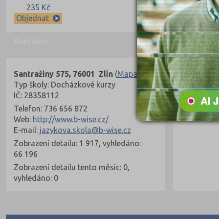
235 Kč
Objednat
Kontakty
Santražiny 575, 76001 Zlín
(
Mapa
)
Typ školy: Docházkové kurzy
IČ: 28358112
Telefon: 736 656 872
Web:
http://www.b-wise.cz/
E-mail:
jazykova.skola@b-wise.cz
Zobrazení detailu: 1 917, vyhledáno:
66 196
Zobrazení detailu tento měsíc: 0,
vyhledáno: 0