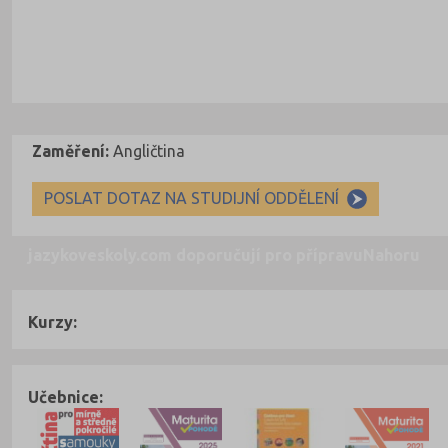
Zaměření:
Angličtina
POSLAT DOTAZ NA STUDIJNÍ ODDĚLENÍ
jazykoveskoly.com doporučují pro přípravu
Nahoru
Kurzy:
Učebnice: