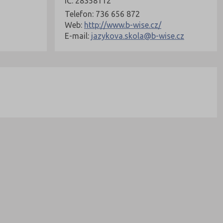
IČ: 28358112
Telefon: 736 656 872
Web:
http://www.b-wise.cz/
E-mail:
jazykova.skola@b-wise.cz