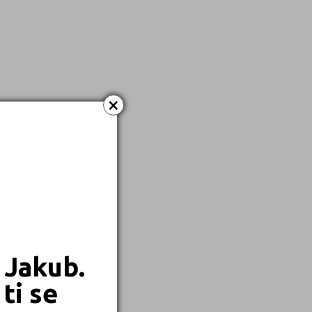
×
 Jakub.
ti se