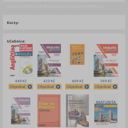
jazykoveskoly.com doporučují pro přípravu
Nahoru
Kurzy:
Učebnice:
449 Kč
420 Kč
409 Kč
369 Kč
Objednat
Objednat
Objednat
Objednat