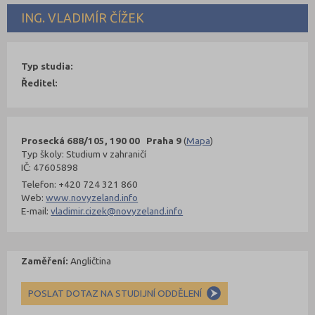
ING. VLADIMÍR ČÍŽEK
Typ studia:
Ředitel:
Prosecká 688/105, 190 00 Praha 9
(
Mapa
)
Typ školy: Studium v zahraničí
IČ: 47605898
Telefon: +420 724 321 860
Web:
www.novyzeland.info
E-mail:
vladimir.cizek@novyzeland.info
Zaměření:
Angličtina
POSLAT DOTAZ NA STUDIJNÍ ODDĚLENÍ