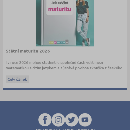
Státní maturita 2026
I v roce 2026 mohou studenti u společné části volit mezi
matematikou a cizím jazykem a zůstává povinná zkouška z českého
jazyka a literatury. Stáhněte si zdarma
e-book
s podrobnými
informacemi.
Celý článek