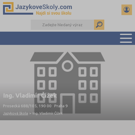
PŘEHLED ŠKOL
PŘÍPRAVA NA ZKOUŠKY A K MATURITĚ
RADY A ČLÁNKY
KONTAKTY
DALŠÍ DRUHY ŠKOL
Ing. Vladimír Čížek
Prosecká 688/105, 190 00 Praha 9
Jazyková škola
>
Ing. Vladimír Čížek