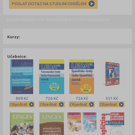
POSLAT DOTAZ NA STUDIJNÍ ODDĚLENÍ
jazykoveskoly.com doporučují pro přípravu
Nahoru
Kurzy:
Učebnice:
809 Kč
726 Kč
726 Kč
551 Kč
Objednat
Objednat
Objednat
Objednat