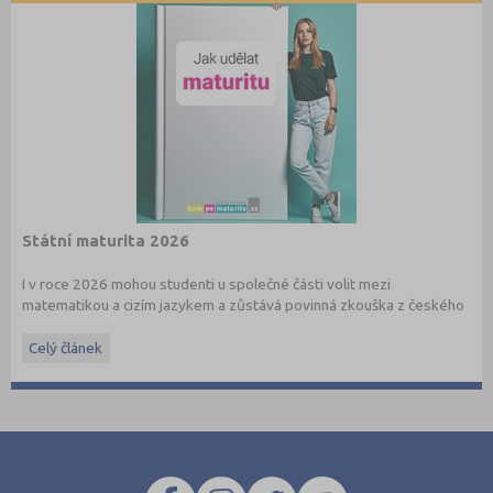
Státní maturita 2026
I v roce 2026 mohou studenti u společné části volit mezi
matematikou a cizím jazykem a zůstává povinná zkouška z českého
jazyka a literatury. Stáhněte si zdarma
e-book
s podrobnými
informacemi.
Celý článek