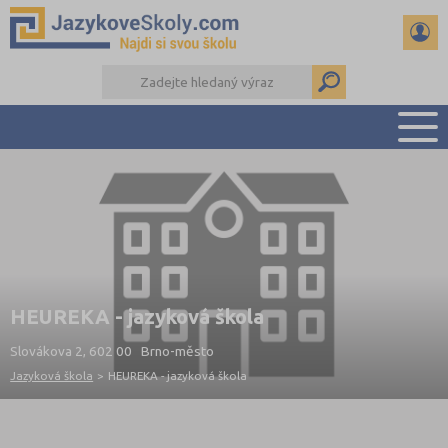
PŘEHLED ŠKOL
PŘÍPRAVA NA ZKOUŠKY A K MATURITĚ
RADY A ČLÁNKY
KONTAKTY
DALŠÍ DRUHY ŠKOL
HEUREKA - jazyková škola
Slovákova 2, 602 00 Brno-město
Jazyková škola
>
HEUREKA - jazyková škola