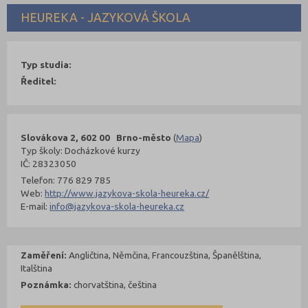
HEUREKA - JAZYKOVÁ ŠKOLA
Typ studia:
Ředitel:
Slovákova 2, 602 00 Brno-město
(
Mapa
)
Typ školy: Docházkové kurzy
IČ: 28323050
Telefon: 776 829 785
Web:
http://www.jazykova-skola-heureka.cz/
E-mail:
info@jazykova-skola-heureka.cz
Zaměření:
Angličtina, Němčina, Francouzština, Španělština,
Italština
Poznámka:
chorvatština, čeština