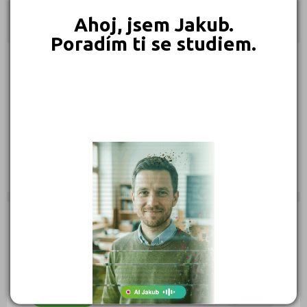
Ahoj, jsem Jakub.
Kontakty
Poradím ti se studiem.
Slovákova 2, 602 00 Brno-město
(
Mapa
)
Typ školy: Docházkové kurzy
IČ: 28323050
Telefon: 776 829 785
Web:
http://www.jazykova-skola-heureka.cz/
E-mail:
info@jazykova-skola-heureka.cz
Zobrazení detailu: 9 902, vyhledáno: 566 332
Zobrazení detailu tento měsíc: 0,
vyhledáno: 0