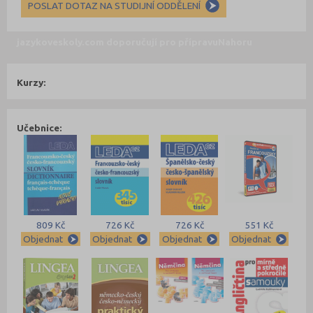
POSLAT DOTAZ NA STUDIJNÍ ODDĚLENÍ
jazykoveskoly.com doporučují pro přípravu
Nahoru
Kurzy:
Učebnice:
809 Kč
726 Kč
726 Kč
551 Kč
Objednat
Objednat
Objednat
Objednat