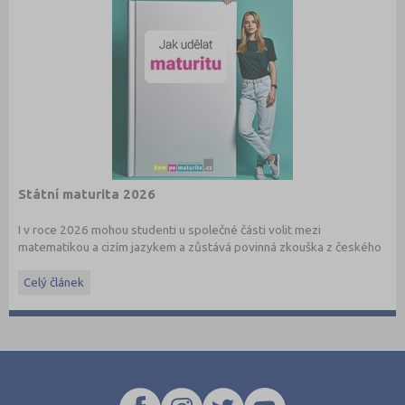
Státní maturita 2026
I v roce 2026 mohou studenti u společné části volit mezi
matematikou a cizím jazykem a zůstává povinná zkouška z českého
jazyka a literatury. Stáhněte si zdarma
e-book
s podrobnými
informacemi.
Celý článek