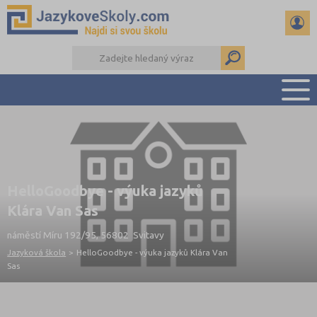
PŘEHLED ŠKOL
PŘÍPRAVA NA ZKOUŠKY A K MATURITĚ
RADY A ČLÁNKY
HelloGoodbye - výuka jazyků
KONTAKTY
Klára Van Sas
DALŠÍ DRUHY ŠKOL
náměstí Míru 192/95, 56802 Svitavy
Jazyková škola
>
HelloGoodbye - výuka jazyků Klára Van
Sas