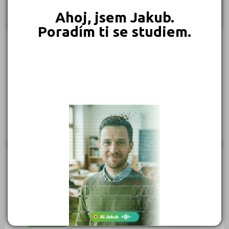
Ahoj, jsem Jakub.
Kontakty
Poradím ti se studiem.
náměstí Míru 192/95, 56802 Svitavy
(
Mapa
)
Typ školy: Individuální studium a firmy
IČ: 72970561
Telefon: 777 275 472
Web:
www.hellogoodbye.cz
E-mail:
info@hellogoodbye.cz
Zobrazení detailu: 2 127, vyhledáno: 144 531
Zobrazení detailu tento měsíc: 0,
vyhledáno: 0