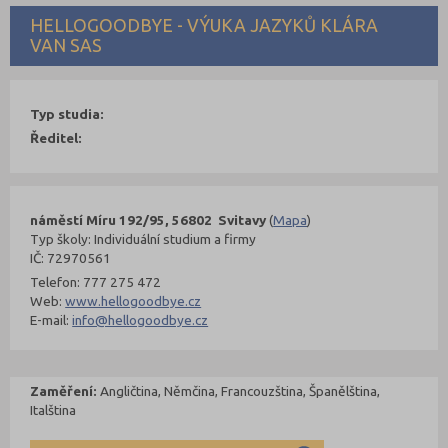
HELLOGOODBYE - VÝUKA JAZYKŮ KLÁRA
VAN SAS
Typ studia:
Ředitel:
náměstí Míru 192/95, 56802 Svitavy
(
Mapa
)
Typ školy: Individuální studium a firmy
IČ: 72970561
Telefon: 777 275 472
Web:
www.hellogoodbye.cz
E-mail:
info@hellogoodbye.cz
Zaměření:
Angličtina, Němčina, Francouzština, Španělština,
Italština