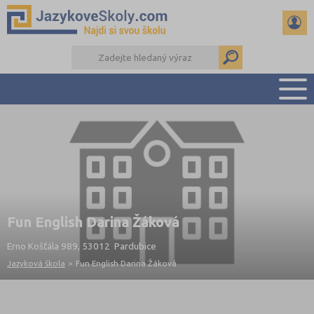
PŘEHLED ŠKOL
PŘÍPRAVA NA ZKOUŠKY A K MATURITĚ
RADY A ČLÁNKY
KONTAKTY
DALŠÍ DRUHY ŠKOL
Fun English Darina Žáková
Erno Košťála 989, 53012 Pardubice
Jazyková škola
>
Fun English Darina Žáková