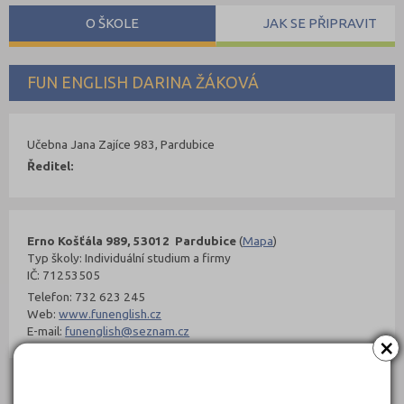
O ŠKOLE
JAK SE PŘIPRAVIT
FUN ENGLISH DARINA ŽÁKOVÁ
Učebna Jana Zajíce 983, Pardubice
Ředitel:
Erno Košťála 989, 53012 Pardubice
(
Mapa
)
Typ školy: Individuální studium a firmy
IČ: 71253505
Telefon: 732 623 245
Web:
www.funenglish.cz
E-mail:
funenglish@seznam.cz
×
Kontakty