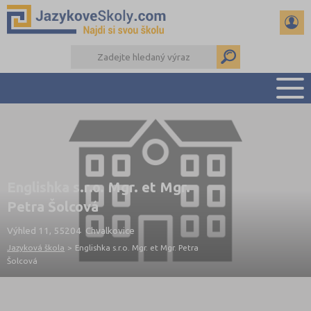
PŘEHLED ŠKOL
PŘÍPRAVA NA ZKOUŠKY A K MATURITĚ
RADY A ČLÁNKY
Englishka s.r.o. Mgr. et Mgr.
KONTAKTY
Petra Šolcová
DALŠÍ DRUHY ŠKOL
Výhled 11, 55204 Chvalkovice
Jazyková škola
>
Englishka s.r.o. Mgr. et Mgr. Petra
Šolcová