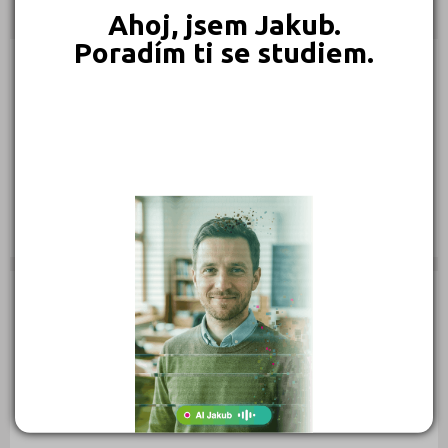
Kontakty
Ahoj, jsem Jakub.
Poradím ti se studiem.
Výhled 11, 55204 Chvalkovice
(
Mapa
)
Typ školy: Docházkové kurzy
IČ: 07137761
Telefon: 608 430 916, 737 963 950
Web:
https://englishka.cz/
E-mail:
petra@englishka.cz
Zobrazení detailu: 10 506, vyhledáno: 397 118
Zobrazení detailu tento měsíc: 0,
vyhledáno: 0