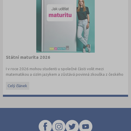
Státní maturita 2026
I v roce 2026 mohou studenti u společné části volit mezi
matematikou a cizím jazykem a zůstává povinná zkouška z českého
jazyka a literatury. Stáhněte si zdarma
e-book
s podrobnými
informacemi.
Celý článek