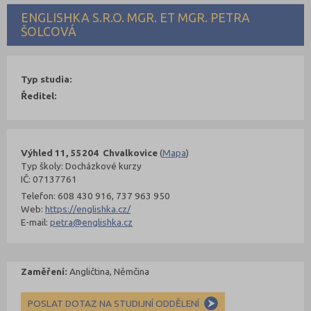
ENGLISHKA S.R.O. MGR. ET MGR. PETRA
ŠOLCOVÁ
Typ studia:
Ředitel:
Výhled 11, 55204 Chvalkovice
(
Mapa
)
Typ školy: Docházkové kurzy
IČ: 07137761
Telefon: 608 430 916, 737 963 950
Web:
https://englishka.cz/
E-mail:
petra@englishka.cz
Zaměření:
Angličtina, Němčina
POSLAT DOTAZ NA STUDIJNÍ ODDĚLENÍ