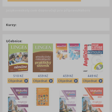
jazykoveskoly.com doporučují pro přípravu
Nahoru
Kurzy:
Učebnice:
510 Kč
459 Kč
459 Kč
449 Kč
Objednat
Objednat
Objednat
Objednat