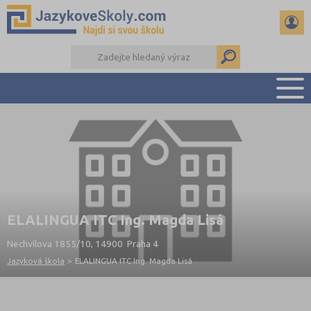
PŘEHLED ŠKOL
PŘÍPRAVA NA ZKOUŠKY A K MATURITĚ
RADY A ČLÁNKY
KONTAKTY
DALŠÍ DRUHY ŠKOL
ELALINGUA ITC Ing. Magda Lisá
Nechvílova 1855/10, 14900 Praha 4
Jazyková škola
>
ELALINGUA ITC Ing. Magda Lisá