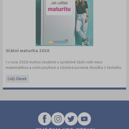
Státní maturita 2026
I v roce 2026 mohou studenti u společné části volit mezi
matematikou a cizím jazykem a zůstává povinná zkouška z českého
jazyka a literatury. Stáhněte si zdarma
e-book
s podrobnými
informacemi.
Celý článek