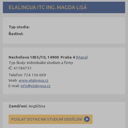
ELALINGUA ITC ING. MAGDA LISÁ
Typ studia:
Ředitel:
Nechvílova 1855/10, 14900 Praha 4
(
Mapa
)
Typ školy: Individuální studium a firmy
IČ: 41184751
Telefon: 724 136 069
Web:
www.elalingua.cz
E-mail:
info@elalingua.cz
Zaměření:
Angličtina
POSLAT DOTAZ NA STUDIJNÍ ODDĚLENÍ