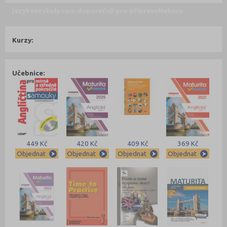
jazykoveskoly.com doporučují pro přípravu
Nahoru
Kurzy:
Učebnice:
449 Kč
420 Kč
409 Kč
369 Kč
Objednat
Objednat
Objednat
Objednat