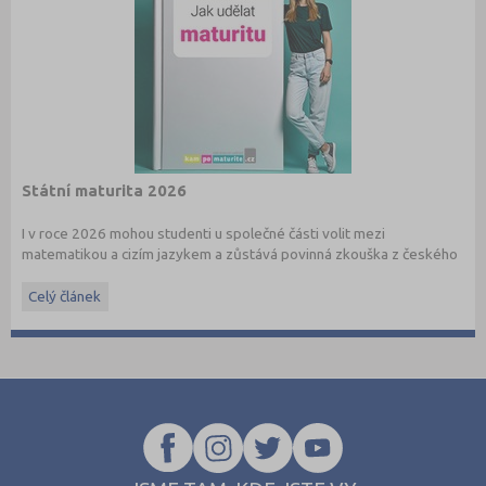
Státní maturita 2026
I v roce 2026 mohou studenti u společné části volit mezi
matematikou a cizím jazykem a zůstává povinná zkouška z českého
jazyka a literatury. Stáhněte si zdarma
e-book
s podrobnými
informacemi.
Celý článek