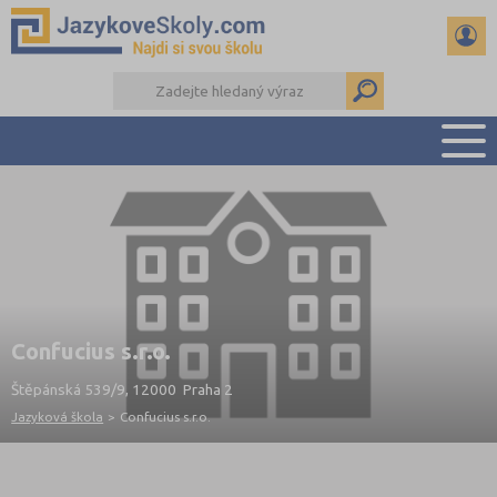
PŘEHLED ŠKOL
PŘÍPRAVA NA ZKOUŠKY A K MATURITĚ
RADY A ČLÁNKY
KONTAKTY
DALŠÍ DRUHY ŠKOL
Confucius s.r.o.
Štěpánská 539/9, 12000 Praha 2
Jazyková škola
>
Confucius s.r.o.