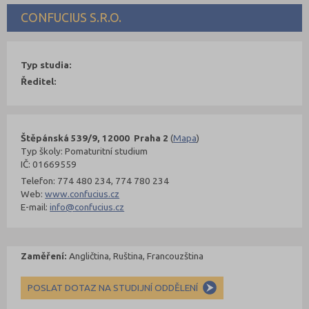
CONFUCIUS S.R.O.
Typ studia:
Ředitel:
Štěpánská 539/9, 12000 Praha 2
(
Mapa
)
Typ školy: Pomaturitní studium
IČ: 01669559
Telefon: 774 480 234, 774 780 234
Web:
www.confucius.cz
E-mail:
info@confucius.cz
Zaměření:
Angličtina, Ruština, Francouzština
POSLAT DOTAZ NA STUDIJNÍ ODDĚLENÍ