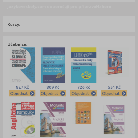
jazykoveskoly.com doporučují pro přípravu
Nahoru
Kurzy:
Učebnice:
827 Kč
809 Kč
726 Kč
551 Kč
Objednat
Objednat
Objednat
Objednat