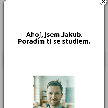
×
Objednat
Objednat
Objednat
Objednat
Ahoj, jsem Jakub.
Poradím ti se studiem.
369 Kč
Objednat
Kontakty
Vodičkova 25, 110 00 Praha 1
(
Mapa
)
Typ školy: Studium v zahraničí
IČ: 28996798
Telefon: 777 572 947
Web:
www.bavardlanguages.cz
E-mail:
info@bavardlanguages.cz
Zobrazení detailu: 11 300, vyhledáno: 566 609