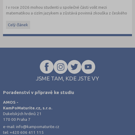
I v roce 2026 mohou studenti u společné části volit mezi
matematikou a cizím jazykem a zůstává povinná zkouška z českého
jazyka a literatury. Stáhněte si zdarma
e-book
s podrobnými
informacemi.
Celý článek
JSME TAM, KDE JSTE VY
Poradenství v přípravě ke studiu
AMOS -
KamPoMaturite.cz, s.r.o.
Dukelských hrdinů 21
170 00 Praha 7
e-mail:
info@kampomaturite.cz
tel:
+420 606 411 115