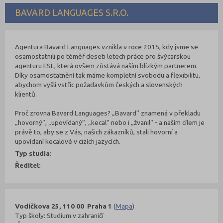
BAVARD LANGUAGES S.R.O.
Agentura Bavard Languages vznikla v roce 2015, kdy jsme se
osamostatnili po téměř deseti letech práce pro švýcarskou
agenturu ESL, která ovšem zůstává naším blízkým partnerem.
Díky osamostatnění tak máme kompletní svobodu a flexibilitu,
abychom vyšli vstříc požadavkům českých a slovenských
klientů.
Proč zrovna Bavard Languages? „Bavard“ znamená v překladu
„hovorný“, „upovídaný“, „kecal“ nebo i „žvanil“ - a naším cílem je
právě to, aby se z Vás, našich zákazníků, stali hovorní a
upovídaní kecalové v cizích jazycích.
Typ studia:
Ředitel:
Vodičkova 25, 110 00 Praha 1
(
Mapa
)
Typ školy: Studium v zahraničí