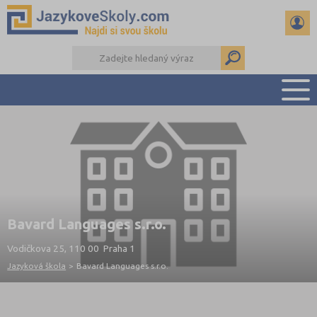
PŘEHLED ŠKOL
PŘÍPRAVA NA ZKOUŠKY A K MATURITĚ
RADY A ČLÁNKY
KONTAKTY
DALŠÍ DRUHY ŠKOL
Bavard Languages s.r.o.
Vodičkova 25, 110 00 Praha 1
Jazyková škola
>
Bavard Languages s.r.o.