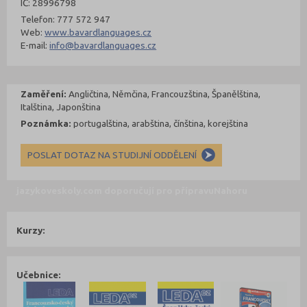
IČ: 28996798
Telefon: 777 572 947
Web:
www.bavardlanguages.cz
E-mail:
info@bavardlanguages.cz
Zaměření:
Angličtina, Němčina, Francouzština, Španělština,
Italština, Japonština
Poznámka:
portugalština, arabština, čínština, korejština
POSLAT DOTAZ NA STUDIJNÍ ODDĚLENÍ
jazykoveskoly.com doporučují pro přípravu
Nahoru
Kurzy:
Učebnice: