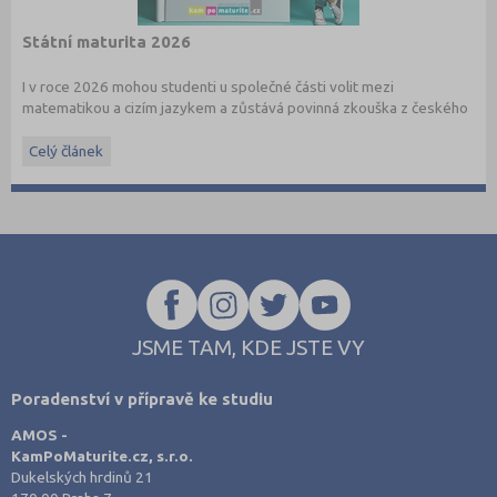
Státní maturita 2026
I v roce 2026 mohou studenti u společné části volit mezi
matematikou a cizím jazykem a zůstává povinná zkouška z českého
jazyka a literatury. Stáhněte si zdarma
e-book
s podrobnými
informacemi.
Celý článek
JSME TAM, KDE JSTE VY
Poradenství v přípravě ke studiu
AMOS -
KamPoMaturite.cz, s.r.o.
Dukelských hrdinů 21