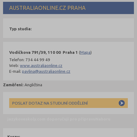
AUSTRALIAONLINE.CZ PRAHA
Typ studia:
Vodičkova 791/39, 110 00 Praha 1
(
Mapa
)
Telefon: 734 44 99 49
Web:
www.australiaonline.cz
E-mail:
pavlina@australiaonline.cz
Zaměření:
Angličtina
POSLAT DOTAZ NA STUDIJNÍ ODDĚLENÍ
jazykoveskoly.com doporučují pro přípravu
Nahoru
Kurzy: