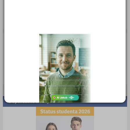
Web:
www.australiaonline.cz
E-mail:
pavlina@australiaonline.cz
Zobrazení detailu: 7 987
Zobrazení detailu tento měsíc: 0
Doporučené články: