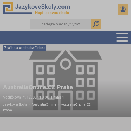
Zpět na AustraliaOnline
PŘEHLED ŠKOL
PŘÍPRAVA NA ZKOUŠKY A K MATURITĚ
RADY A ČLÁNKY
KONTAKTY
AustraliaOnline.CZ Praha
DALŠÍ DRUHY ŠKOL
Vodičkova 791/39, 110 00 Praha 1
Jazyková škola
>
AustraliaOnline
>
AustraliaOnline.CZ
Praha