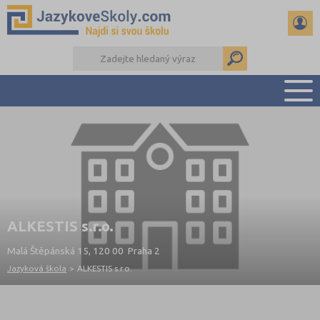
PŘEHLED ŠKOL
PŘÍPRAVA NA ZKOUŠKY A K MATURITĚ
RADY A ČLÁNKY
KONTAKTY
DALŠÍ DRUHY ŠKOL
ALKESTIS s.r.o.
Malá Štěpánská 15, 120 00 Praha 2
Jazyková škola
>
ALKESTIS s.r.o.