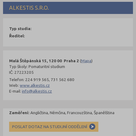
ALKESTIS S.R.O.
Typ studia:
Ředitel:
Malá Štěpánská 15, 120 00 Praha 2
(
Mapa
)
Typ školy: Pomaturitní studium
IČ: 27223205
Telefon: 224 919 565, 731 562 680
Web:
www.alkestis.cz
E-mail:
info@alkestis.cz
Zaměření:
Angličtina, Němčina, Francouzština, Španělština
POSLAT DOTAZ NA STUDIJNÍ ODDĚLENÍ