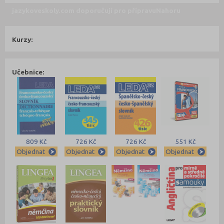
jazykoveskoly.com doporučují pro přípravu
Nahoru
Kurzy:
Učebnice:
809 Kč
726 Kč
726 Kč
551 Kč
Objednat
Objednat
Objednat
Objednat