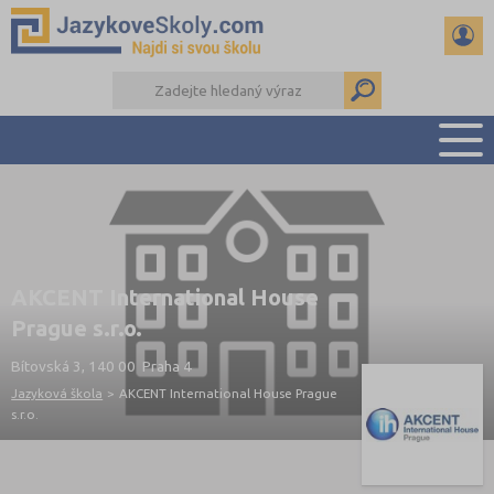
PŘEHLED ŠKOL
PŘÍPRAVA NA ZKOUŠKY A K MATURITĚ
RADY A ČLÁNKY
AKCENT International House
KONTAKTY
Prague s.r.o.
DALŠÍ DRUHY ŠKOL
Bítovská 3, 140 00 Praha 4
Jazyková škola
>
AKCENT International House Prague
s.r.o.