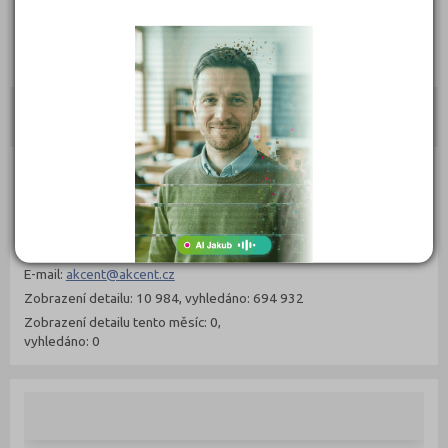
369 Kč
Objednat
Kontakty
Bítovská 3, 140 00 Praha 4
(
Mapa
)
Typ školy: Pomaturitní studium
IČ: 48032778
Telefon: 261 261 638 / 675
Web:
www.akcent.cz
E-mail:
akcent@akcent.cz
Zobrazení detailu: 10 984, vyhledáno: 694 932
Zobrazení detailu tento měsíc: 0,
vyhledáno: 0