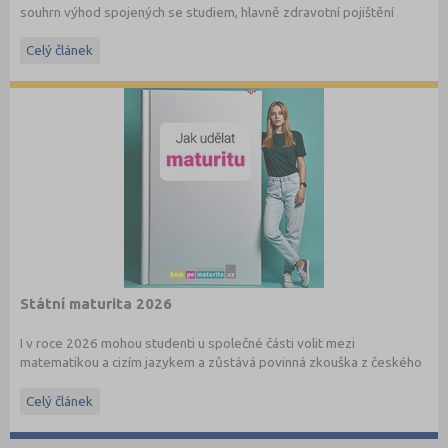
souhrn výhod spojených se studiem, hlavně zdravotní pojištění
hrazené státem, studentské slevy na dopravu a další.
Celý článek
Státní maturita 2026
I v roce 2026 mohou studenti u společné části volit mezi
matematikou a cizím jazykem a zůstává povinná zkouška z českého
jazyka a literatury. Stáhněte si zdarma
e-book
s podrobnými
informacemi.
Celý článek