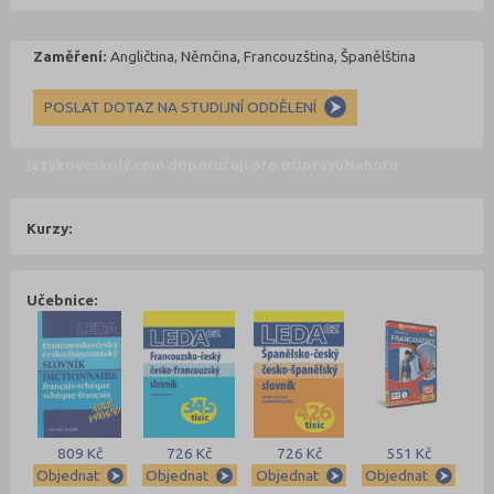
Zaměření:
Angličtina, Němčina, Francouzština, Španělština
POSLAT DOTAZ NA STUDIJNÍ ODDĚLENÍ
jazykoveskoly.com doporučují pro přípravu
Nahoru
Kurzy:
Učebnice:
809 Kč
726 Kč
726 Kč
551 Kč
Objednat
Objednat
Objednat
Objednat