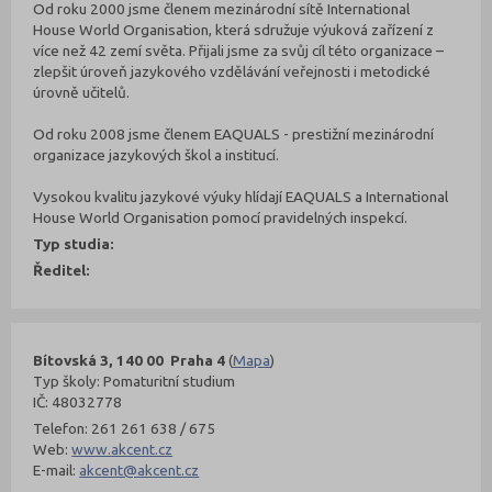
Od roku 2000 jsme členem mezinárodní sítě International
House World Organisation, která sdružuje výuková zařízení z
více než 42 zemí světa. Přijali jsme za svůj cíl této organizace –
zlepšit úroveň jazykového vzdělávání veřejnosti i metodické
úrovně učitelů.
Od roku 2008 jsme členem EAQUALS - prestižní mezinárodní
organizace jazykových škol a institucí.
Vysokou kvalitu jazykové výuky hlídají EAQUALS a International
House World Organisation pomocí pravidelných inspekcí.
Typ studia:
Ředitel:
Bítovská 3, 140 00 Praha 4
(
Mapa
)
Typ školy: Pomaturitní studium
IČ: 48032778
Telefon: 261 261 638 / 675
Web:
www.akcent.cz
E-mail:
akcent@akcent.cz