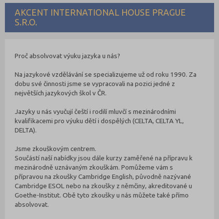
AKCENT INTERNATIONAL HOUSE PRAGUE
S.R.O.
Proč absolvovat výuku jazyka u nás?
Na jazykové vzdělávání se specializujeme už od roku 1990. Za
dobu své činnosti jsme se vypracovali na pozici jedné z
největších jazykových škol v ČR.
Jazyky u nás vyučují čeští i rodilí mluvčí s mezinárodními
kvalifikacemi pro výuku dětí i dospělých (CELTA, CELTA YL,
DELTA).
Jsme zkouškovým centrem.
Součástí naší nabídky jsou dále kurzy zaměřené na přípravu k
mezinárodně uznávaným zkouškám. Pomůžeme vám s
přípravou na zkoušky Cambridge English, původně nazývané
Cambridge ESOL nebo na zkoušky z němčiny, akreditované u
Goethe-Institut. Obě tyto zkoušky u nás můžete také přímo
absolvovat.