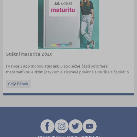
Státní maturita 2026
I v roce 2026 mohou studenti u společné části volit mezi
matematikou a cizím jazykem a zůstává povinná zkouška z českého
jazyka a literatury. Stáhněte si zdarma
e-book
s podrobnými
informacemi.
Celý článek