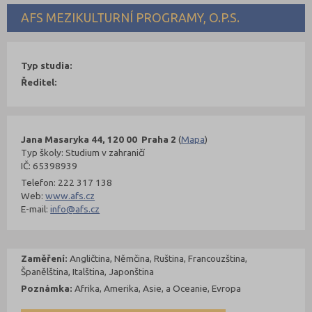
AFS MEZIKULTURNÍ PROGRAMY, O.P.S.
Typ studia:
Ředitel:
Jana Masaryka 44, 120 00 Praha 2
(
Mapa
)
Typ školy: Studium v zahraničí
IČ: 65398939
Telefon: 222 317 138
Web:
www.afs.cz
E-mail:
info@afs.cz
Zaměření:
Angličtina, Němčina, Ruština, Francouzština,
Španělština, Italština, Japonština
Poznámka:
Afrika, Amerika, Asie, a Oceanie, Evropa