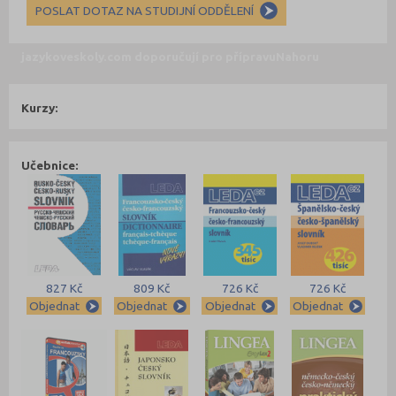
POSLAT DOTAZ NA STUDIJNÍ ODDĚLENÍ
jazykoveskoly.com doporučují pro přípravu
Nahoru
Kurzy:
Učebnice:
827 Kč
809 Kč
726 Kč
726 Kč
Objednat
Objednat
Objednat
Objednat