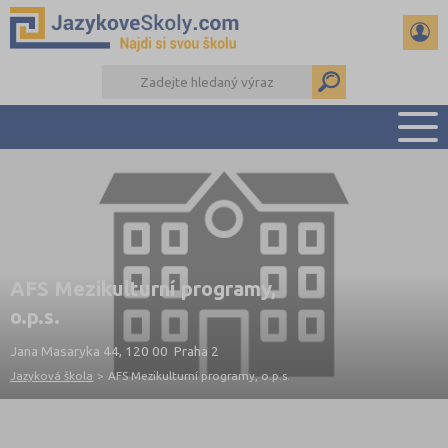
PŘEHLED ŠKOL
PŘÍPRAVA NA ZKOUŠKY A K MATURITĚ
RADY A ČLÁNKY
KONTAKTY
AFS Mezikulturní programy,
DALŠÍ DRUHY ŠKOL
o.p.s.
Jana Masaryka 44, 120 00 Praha 2
Jazyková škola
>
AFS Mezikulturní programy, o.p.s.