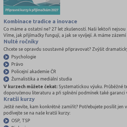
Kombinace tradice a inovace
Co máme a ostatní ne? 27 let zkušeností. Naši lektoři nejsou
Víme, jak přijímačky fungují, a jak se vyvíjejí. A máme zázem
Nulté ročníky
Chcete se opravdu soustavně připravovat? Zvýšit dramaticky š
Psychologie
Právo
Policejní akademie ČR
Žurnalistika a mediální studia
V kurzech můžete čekat:
Systematickou výuku. Průběžné te
doporučenou literaturu a při splnění podmínek také garanci v
Kratší kurzy
Ještě nevíte, kam konkrétně zamířit? Potřebujete posílit jen v
podívejte se na naše kratší kurzy:
OSP, TSP