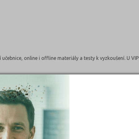
í učebnice, online i offline materiály a testy k vyzkoušení. U V
ivé, nepředtočené lekce s ověřeným technickým zázemím
edměty, VIP varianta
kend (sobota nebo neděle) dopoledne
ktory za zvýhodněnou cenu, garanci vrácení peněz při nepřijetí
 Žurnalistika. Více informací
zde
.