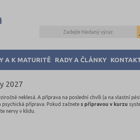
Y A K MATURITĚ
RADY A ČLÁNKY
KONTAK
ky 2027
iročně neklesá. A příprava na poslední chvíli (a na vlastní pěst
a psychická příprava. Pokud začnete
s přípravou v kurzu
syste
e nervy v klidu.