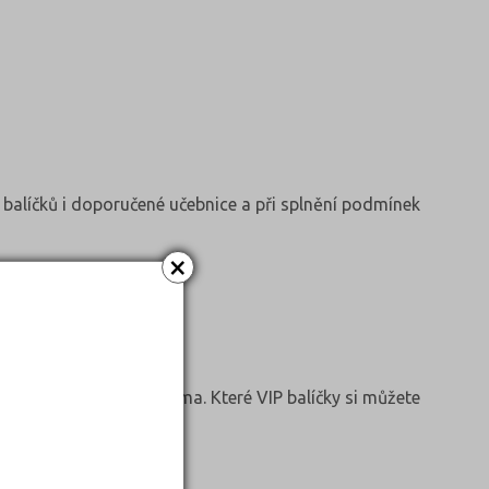
IP balíčků i doporučené učebnice a při splnění podmínek
×
 na VŠ a poštovné zdarma. Které VIP balíčky si můžete