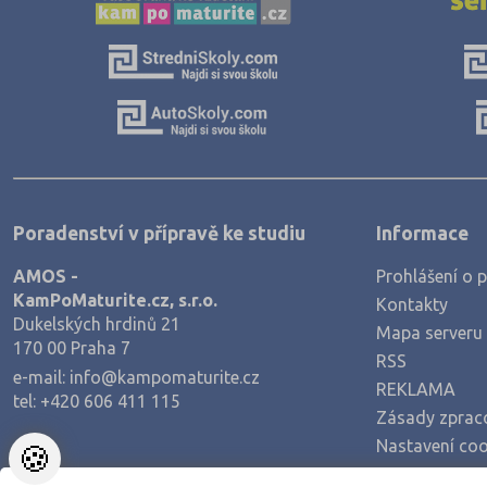
Poradenství v přípravě ke studiu
Informace
AMOS -
Prohlášení o p
KamPoMaturite.cz, s.r.o.
Kontakty
Dukelských hrdinů 21
Mapa serveru
170 00 Praha 7
RSS
e-mail:
info@kampomaturite.cz
REKLAMA
tel:
+420 606 411 115
Zásady zprac
Nastavení coo
🍪