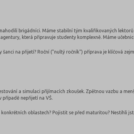
 nahodilí brigádníci. Máme stabilní tým kvalifikovaných lektor
í agentury, která připravuje studenty komplexně. Máme učebnice
anci na přijetí? Roční ("nultý ročník") příprava je klíčová zej
stování a simulaci přijímacích zkoušek. Zpětnou vazbu a menší
 případě nepřijetí na VŠ.
 konkrétních oblastech? Pojistit se před maturitou? Nestihli jst