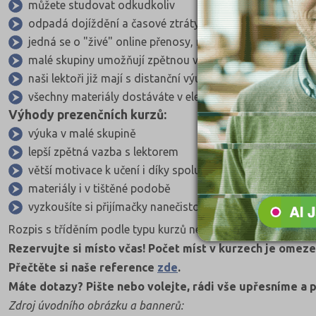
můžete studovat odkudkoliv
odpadá dojíždění a časové ztráty
jedná se o "živé" online přenosy, nikoliv předtočené pře
malé skupiny umožňují zpětnou vazbu
naši lektoři již mají s distanční výukou bohaté zkušenosti
všechny materiály dostáváte v elektronické podobě.
Výhody prezenčních kurzů:
výuka v malé skupině
lepší zpětná vazba s lektorem
větší motivace k učení i díky spolužákům
materiály i v tištěné podobě
vyzkoušíte si přijímačky nanečisto
Rozpis s tříděním podle typu kurzů nebo typu najdete
zde
.
Rezervujte si místo včas! Počet míst v kurzech je omeze
Přečtěte si naše reference
zde
.
Máte dotazy? Pište nebo volejte, rádi vše upřesníme a 
Zdroj úvodního obrázku a bannerů: