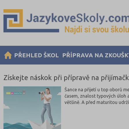
PŘEHLED ŠKOL
PŘÍPRAVA NA ZKOUŠK
Získejte náskok při přípravě na přijímač
Šance na přijetí u top oborů mez
časem, znalost typových úloh 
většině. A před maturitou udržít