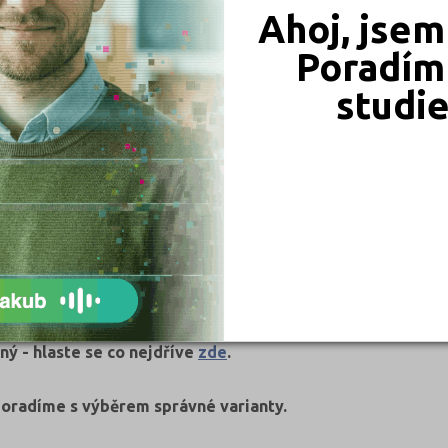
Ahoj, jsem
Poradím 
dnášky
studi
ný - hlaste se co nejdříve
zde
.
poradíme s výběrem správné varianty.