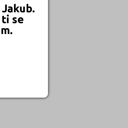
 Jakub.
ti se
em.