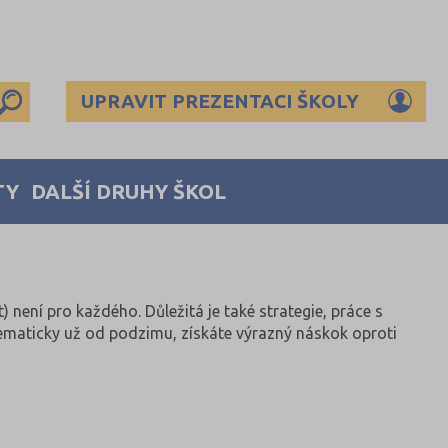
UPRAVIT PREZENTACI ŠKOLY
TY
DALŠÍ DRUHY ŠKOL
) není pro každého. Důležitá je také strategie, práce s
maticky už od podzimu, získáte výrazný náskok oproti