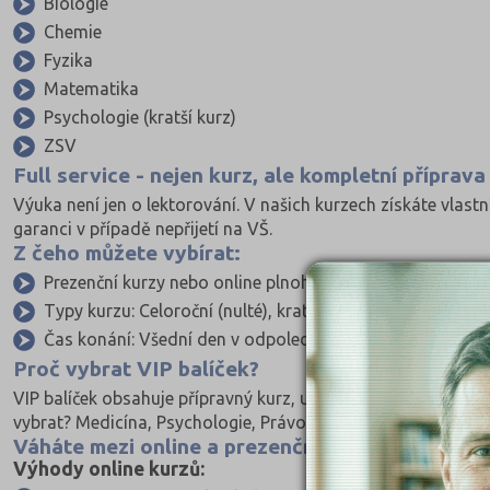
Biologie
Chemie
Fyzika
Matematika
Psychologie (kratší kurz)
ZSV
Full service - nejen kurz, ale kompletní příprava
Výuka není jen o lektorování. V našich kurzech získáte vlastn
garanci v případě nepřijetí na VŠ.
Z čeho můžete vybírat:
Prezenční kurzy nebo online plnohodnotná varianta = ž
Typy kurzu: Celoroční (nulté), kratší kurzy, jednotlivé př
Čas konání: Všední den v odpoledních hodinách nebo ví
Proč vybrat VIP balíček?
VIP balíček obsahuje přípravný kurz, učebnice doporučené le
vybrat? Medicína, Psychologie, Právo, Policejní akademie ČR,
Váháte mezi online a prezenčním kurzem?
Výhody online kurzů: